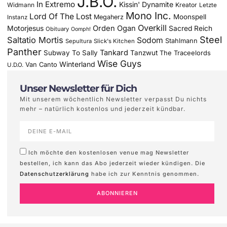
J.B.O.
In Extremo
Kissin' Dynamite
Widmann
Kreator
Letzte
Mono Inc.
Lord Of The Lost
Moonspell
Megaherz
Instanz
Overkill
Motorjesus
Orden Ogan
Sacred Reich
Obituary
Oomph!
Steel
Saltatio Mortis
Sodom
Stahlmann
Sepultura
Slick's Kitchen
Panther
Tankard
Subway To Sally
Tanzwut
The Traceelords
Wise Guys
Winterland
Van Canto
U.D.O.
Unser Newsletter für Dich
Mit unserem wöchentlich Newsletter verpasst Du nichts
mehr – natürlich kostenlos und jederzeit kündbar.
Ich möchte den kostenlosen venue mag Newsletter
bestellen, ich kann das Abo jederzeit wieder kündigen. Die
Datenschutzerklärung
habe ich zur Kenntnis genommen.
ABONNIEREN