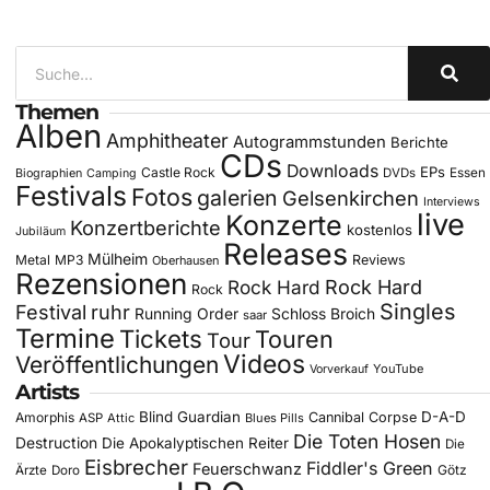
Themen
Alben
Amphitheater
Autogrammstunden
Berichte
CDs
Downloads
EPs
Castle Rock
DVDs
Essen
Biographien
Camping
Festivals
Fotos
galerien
Gelsenkirchen
Interviews
live
Konzerte
Konzertberichte
kostenlos
Jubiläum
Releases
Mülheim
Metal
MP3
Reviews
Oberhausen
Rezensionen
Rock Hard
Rock Hard
Rock
Singles
Festival
ruhr
Running Order
Schloss Broich
saar
Termine
Tickets
Touren
Tour
Videos
Veröffentlichungen
YouTube
Vorverkauf
Artists
Blind Guardian
D-A-D
Amorphis
Cannibal Corpse
ASP
Attic
Blues Pills
Die Toten Hosen
Destruction
Die Apokalyptischen Reiter
Die
Eisbrecher
Fiddler's Green
Feuerschwanz
Götz
Ärzte
Doro