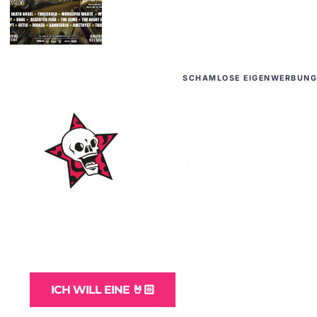
SCHAMLOSE EIGENWERBUNG
WordPress-Websites
und -Hosting
für Bands
ICH WILL EINE 🤘🏻