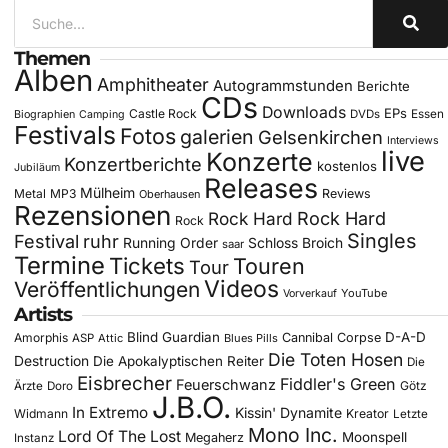
Themen
Alben
Amphitheater
Autogrammstunden
Berichte
CDs
Downloads
EPs
Castle Rock
DVDs
Essen
Biographien
Camping
Festivals
Fotos
galerien
Gelsenkirchen
Interviews
live
Konzerte
Konzertberichte
kostenlos
Jubiläum
Releases
Mülheim
Metal
MP3
Reviews
Oberhausen
Rezensionen
Rock Hard
Rock Hard
Rock
Singles
Festival
ruhr
Running Order
Schloss Broich
saar
Termine
Tickets
Touren
Tour
Videos
Veröffentlichungen
YouTube
Vorverkauf
Artists
Blind Guardian
D-A-D
Amorphis
Cannibal Corpse
ASP
Attic
Blues Pills
Die Toten Hosen
Destruction
Die Apokalyptischen Reiter
Die
Eisbrecher
Fiddler's Green
Feuerschwanz
Götz
Ärzte
Doro
J.B.O.
In Extremo
Kissin' Dynamite
Widmann
Kreator
Letzte
Mono Inc.
Lord Of The Lost
Moonspell
Megaherz
Instanz