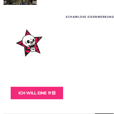
SCHAMLOSE EIGENWERBUNG
WordPress-Websites
und -Hosting
für Bands
ICH WILL EINE 🤘🏻