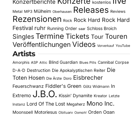
live
Konzerte
Konzertberichte
kostenlos
Releases
Mülheim
Metal
MP3
Reviews
Oberhausen
Rezensionen
Rock Hard
Rock Hard
Rock
Festival
ruhr
Running Order
Schloss Broich
saar
Termine
Tickets
Touren
Singles
Tour
Videos
Veröffentlichungen
YouTube
Vorverkauf
Artists
Blind Guardian
Amorphis
Cannibal Corpse
ASP
Attic
Blues Pills
Die
D-A-D
Destruction
Die Apokalyptischen Reiter
Eisbrecher
Toten Hosen
Die Ärzte
Doro
Fiddler's Green
In
Feuerschwanz
Götz Widmann
J.B.O.
Extremo
Kissin' Dynamite
Kreator
Letzte
Mono Inc.
Lord Of The Lost
Megaherz
Instanz
Motorjesus
Orden Ogan
Moonspell
Obituary
Oomph!
Overkill
Saltatio Mortis
Sacred Reich
Sepultura
Slick's
Steel Panther
Sodom
Subway To
Stahlmann
Kitchen
Tankard
Sally
Tanzwut
The Traceelords
Van Canto
U.D.O.