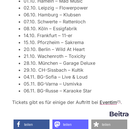
01.10. Hameln – Mad Music
02.10. Leipzig – Flowerpower
06.10. Hamburg – Klubsen
07.10. Schwerte – Rattenloch
08.10. Köln – Essigfabrik
14.10. Frankfurt – 11-er
15.10. Pforzheim – Sakrema
20.10. Berlin – Wild At Heart
21.10. Wachenroth – Toxicity
28.10. München – Garage Deluxe
29.10. CH-Sissbach – Kultik
04.11. BG-Sofia – Live & Loud
05.11. BG-Varna – Usmivka
06.11. BG-Russe – Karaoke Star
Tickets gibt es für einige der Auftritt bei
Eventim
.
(*)
Beitra
teilen
teilen
teilen