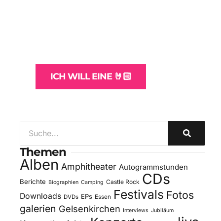
WordPress-Websites
und -Hosting
für Bands
ICH WILL EINE 🤘🏻
Themen
Alben
Amphitheater
Autogrammstunden
CDs
Berichte
Castle Rock
Biographien
Camping
Festivals
Fotos
Downloads
EPs
DVDs
Essen
galerien
Gelsenkirchen
Interviews
Jubiläum