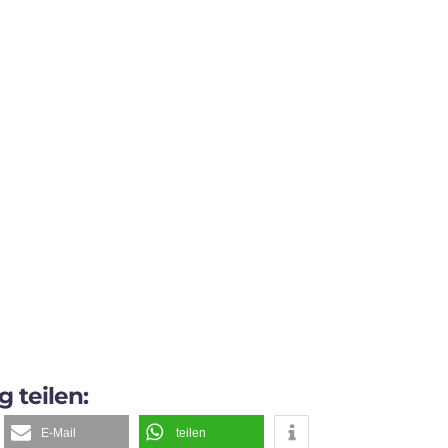
g teilen:
E-Mail
teilen