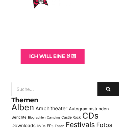
WordPress-Websites
und -Hosting
für Bands
ICH WILL EINE 🤘🏻
Themen
Alben
Amphitheater
Autogrammstunden
CDs
Berichte
Castle Rock
Biographien
Camping
Festivals
Fotos
Downloads
EPs
DVDs
Essen