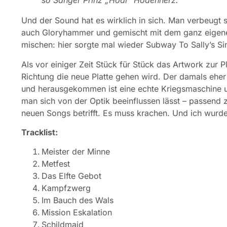
so Sänger Prinz „Hodi“ Hodenherz.
Und der Sound hat es wirklich in sich. Man verbeugt 
auch Gloryhammer und gemischt mit dem ganz eigene
mischen: hier sorgte mal wieder Subway To Sally’s S
Als vor einiger Zeit Stück für Stück das Artwork zur 
Richtung die neue Platte gehen wird. Der damals ehe
und herausgekommen ist eine echte Kriegsmaschine 
man sich von der Optik beeinflussen lässt – passend
neuen Songs betrifft. Es muss krachen. Und ich wurde 
Tracklist:
Meister der Minne
Metfest
Das Elfte Gebot
Kampfzwerg
Im Bauch des Wals
Mission Eskalation
Schildmaid