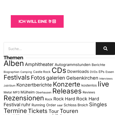
und -Hosting
für Bands
ICH WILL EINE 🤘🏻
Themen
Alben
Amphitheater
Autogrammstunden
Berichte
CDs
Downloads
EPs
Castle Rock
DVDs
Essen
Biographien
Camping
Festivals
Fotos
galerien
Gelsenkirchen
Interviews
live
Konzerte
Konzertberichte
kostenlos
Jubiläum
Releases
Mülheim
Metal
MP3
Reviews
Oberhausen
Rezensionen
Rock Hard
Rock Hard
Rock
Singles
Festival
ruhr
Running Order
Schloss Broich
saar
Termine
Tickets
Touren
Tour