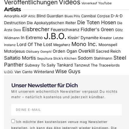
Videos
Veröffentlichungen
YouTube
Vorverkauf
Artists
Blind Guardian
D-A-D
Amorphis
Cannibal Corpse
ASP
Attic
Blues Pills
Die Toten Hosen
Destruction
Die Apokalyptischen Reiter
Die
Eisbrecher
Fiddler's Green
Feuerschwanz
Götz
Ärzte
Doro
J.B.O.
In Extremo
Kissin' Dynamite
Widmann
Kreator
Letzte
Mono Inc.
Lord Of The Lost
Moonspell
Megaherz
Instanz
Overkill
Motorjesus
Orden Ogan
Sacred Reich
Obituary
Oomph!
Steel
Saltatio Mortis
Sodom
Stahlmann
Sepultura
Slick's Kitchen
Panther
Tankard
Subway To Sally
Tanzwut
The Traceelords
Wise Guys
Winterland
Van Canto
U.D.O.
Unser Newsletter für Dich
Mit unserem wöchentlich Newsletter verpasst Du nichts
mehr – natürlich kostenlos und jederzeit kündbar.
Ich möchte den kostenlosen venue mag Newsletter
bestellen, ich kann das Abo jederzeit wieder kündigen. Die