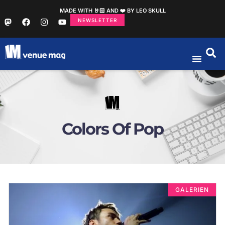
MADE WITH 🤘🏻 AND ❤️ BY LEO SKULL
NEWSLETTER
Colors Of Pop
GALERIEN