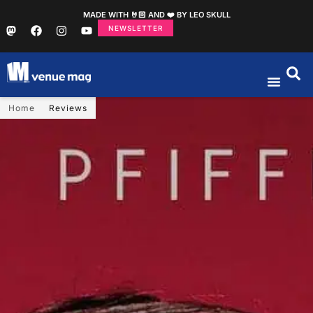
MADE WITH 🤘🏻 AND ❤️ BY LEO SKULL
NEWSLETTER
Home
Reviews