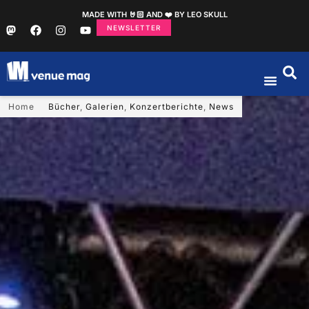
MADE WITH 🤘🏻 AND ❤️ BY LEO SKULL
NEWSLETTER
Home
Bücher
,
Galerien
,
Konzertberichte
,
News