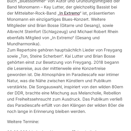
Buch „Bluessommer“ von Autor und Gründungsmitglied der
Band Monomann – Kay Lutter, der gleichzeitig Bassist bei
der Mittelalter-Rock-Band „
In Extremo
“ ist, präsentierten
Monomann ein einzigartiges Blues-Konzert. Weitere
Mitglieder sind Brian Bosse (Gitarre und Gesang), sowie
Albrecht Steinfort (Schlagzeug) und Michael Robert Rhein
ebenfalls Mitglied von „In Extremo“ (Gesang und
Mundharmonika).
Zum Repertoire gehören hauptsächlich Lieder von Freygang
sowie „Ton, Steine Scherben“. Kai Lutter und Brian Bosse
gehörten einst zur Besetzung von Freygang. 2018 begann
die Lesereise, aus der mittlerweile eine Konzertreise
geworden ist. Die Atmosphäre im Paradiescafe war intimer
Natur, was die Nähe zwischen Künstlern und Publikum
verstärkte. Die Songauswahl, inspiriert von den wilden 80ern
der DDR, brachte eine Mischung aus Melancholie, Rebellion
und Freiheitssehnsucht zum Ausdruck. Das Publikum verließ
das Paradiescafe erfüllt von den Klängen der wilden 80er die
noch lange in Erinnerung bleiben werden.
Weitere Termine: