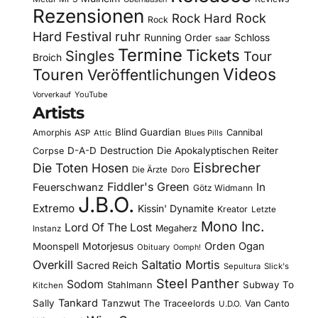
Rezensionen
Rock Hard
Rock
Rock
Hard Festival
ruhr
Running Order
Schloss
saar
Termine
Tickets
Singles
Tour
Broich
Videos
Touren
Veröffentlichungen
YouTube
Vorverkauf
Artists
Blind Guardian
Amorphis
Cannibal
ASP
Attic
Blues Pills
D-A-D
Destruction
Die Apokalyptischen Reiter
Corpse
Eisbrecher
Die Toten Hosen
Die Ärzte
Doro
Fiddler's Green
In
Feuerschwanz
Götz Widmann
J.B.O.
Extremo
Kissin' Dynamite
Kreator
Letzte
Mono Inc.
Lord Of The Lost
Megaherz
Instanz
Motorjesus
Orden Ogan
Moonspell
Obituary
Oomph!
Overkill
Saltatio Mortis
Sacred Reich
Sepultura
Slick's
Steel Panther
Sodom
Subway To
Stahlmann
Kitchen
Tankard
Sally
Tanzwut
The Traceelords
Van Canto
U.D.O.