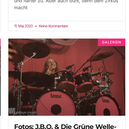
und härter zu. Aber auch bunt, denn dem Zirkus
macht
11. Mai 2020
Keine Kommentare
GALERIEN
Fotos: J.B.O. & Die Grüne Welle-