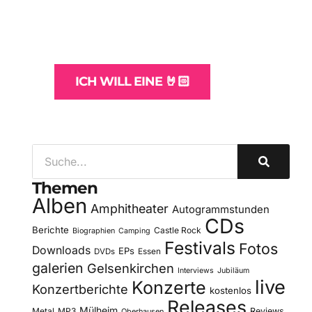
und -Hosting
für Bands
ICH WILL EINE 🤘🏻
Themen
Alben
Amphitheater
Autogrammstunden
CDs
Berichte
Castle Rock
Biographien
Camping
Festivals
Fotos
Downloads
EPs
DVDs
Essen
galerien
Gelsenkirchen
Interviews
Jubiläum
live
Konzerte
Konzertberichte
kostenlos
Releases
Mülheim
Metal
MP3
Reviews
Oberhausen