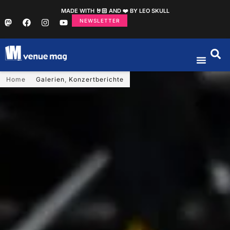
MADE WITH 🤘🏻 AND ❤️ BY LEO SKULL
NEWSLETTER
Home
Galerien
,
Konzertberichte