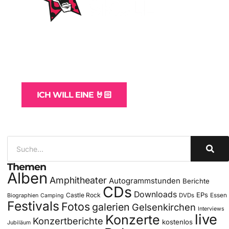
WordPress-Websites
und -Hosting
für Bands
ICH WILL EINE 🤘🏻
Themen
Alben
Amphitheater
Autogrammstunden
Berichte
CDs
Downloads
EPs
Castle Rock
DVDs
Essen
Biographien
Camping
Festivals
Fotos
galerien
Gelsenkirchen
Interviews
live
Konzerte
Konzertberichte
kostenlos
Jubiläum