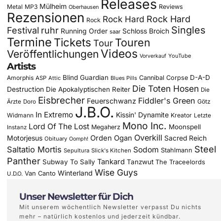
Releases
Mülheim
Metal
MP3
Reviews
Oberhausen
Rezensionen
Rock Hard
Rock Hard
Rock
Singles
Festival
ruhr
Running Order
Schloss Broich
saar
Termine
Tickets
Touren
Tour
Videos
Veröffentlichungen
YouTube
Vorverkauf
Artists
Blind Guardian
D-A-D
Amorphis
Cannibal Corpse
ASP
Attic
Blues Pills
Die Toten Hosen
Destruction
Die Apokalyptischen Reiter
Die
Eisbrecher
Fiddler's Green
Feuerschwanz
Götz
Ärzte
Doro
J.B.O.
In Extremo
Kissin' Dynamite
Widmann
Kreator
Letzte
Mono Inc.
Lord Of The Lost
Moonspell
Megaherz
Instanz
Overkill
Motorjesus
Orden Ogan
Sacred Reich
Obituary
Oomph!
Steel
Saltatio Mortis
Sodom
Stahlmann
Sepultura
Slick's Kitchen
Panther
Tankard
Subway To Sally
Tanzwut
The Traceelords
Wise Guys
Winterland
Van Canto
U.D.O.
Unser Newsletter für Dich
Mit unserem wöchentlich Newsletter verpasst Du nichts
mehr – natürlich kostenlos und jederzeit kündbar.