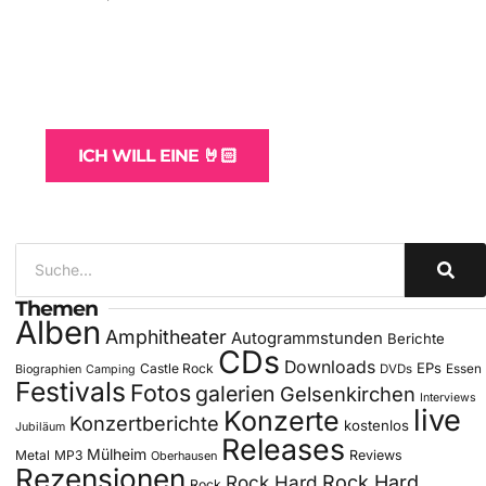
WordPress-Websites
und -Hosting
für Bands
ICH WILL EINE 🤘🏻
Themen
Alben
Amphitheater
Autogrammstunden
Berichte
CDs
Downloads
EPs
Castle Rock
DVDs
Essen
Biographien
Camping
Festivals
Fotos
galerien
Gelsenkirchen
Interviews
live
Konzerte
Konzertberichte
kostenlos
Jubiläum
Releases
Mülheim
Metal
MP3
Reviews
Oberhausen
Rezensionen
Rock Hard
Rock Hard
Rock