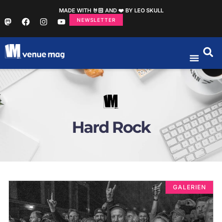
MADE WITH 🤘🏻 AND ❤️ BY LEO SKULL
NEWSLETTER
Hard Rock
GALERIEN