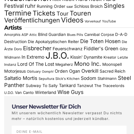
Singles
Festival
ruhr
Running Order
Schloss Broich
saar
Termine
Tickets
Touren
Tour
Videos
Veröffentlichungen
YouTube
Vorverkauf
Artists
Blind Guardian
D-A-D
Amorphis
Cannibal Corpse
ASP
Attic
Blues Pills
Die Toten Hosen
Destruction
Die Apokalyptischen Reiter
Die
Eisbrecher
Fiddler's Green
Feuerschwanz
Götz
Ärzte
Doro
J.B.O.
In Extremo
Kissin' Dynamite
Widmann
Kreator
Letzte
Mono Inc.
Lord Of The Lost
Moonspell
Megaherz
Instanz
Overkill
Motorjesus
Orden Ogan
Sacred Reich
Obituary
Oomph!
Steel
Saltatio Mortis
Sodom
Stahlmann
Sepultura
Slick's Kitchen
Panther
Tankard
Subway To Sally
Tanzwut
The Traceelords
Wise Guys
Winterland
Van Canto
U.D.O.
Unser Newsletter für Dich
Mit unserem wöchentlich Newsletter verpasst Du nichts
mehr – natürlich kostenlos und jederzeit kündbar.