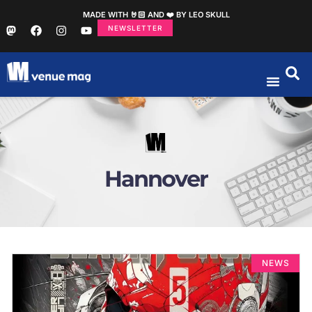
MADE WITH 🤘🏻 AND ❤️ BY LEO SKULL
NEWSLETTER
Hannover
NEWS