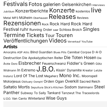
Festivals
Fotos
galerien
Gelsenkirchen
Interviews
live
Konzerte
Konzertberichte
kostenlos
Jubiläum
Releases
Mülheim
Metal
MP3
Reviews
Oberhausen
Rezensionen
Rock Hard
Rock Hard
Rock
Singles
Festival
ruhr
Running Order
Schloss Broich
saar
Termine
Tickets
Touren
Tour
Videos
Veröffentlichungen
YouTube
Vorverkauf
Artists
Blind Guardian
D-A-D
Amorphis
Cannibal Corpse
ASP
Attic
Blues Pills
Die Toten Hosen
Destruction
Die Apokalyptischen Reiter
Die
Eisbrecher
Fiddler's Green
Feuerschwanz
Götz
Ärzte
Doro
J.B.O.
In Extremo
Kissin' Dynamite
Widmann
Kreator
Letzte
Mono Inc.
Lord Of The Lost
Moonspell
Megaherz
Instanz
Overkill
Motorjesus
Orden Ogan
Sacred Reich
Obituary
Oomph!
Steel
Saltatio Mortis
Sodom
Stahlmann
Sepultura
Slick's Kitchen
Panther
Tankard
Subway To Sally
Tanzwut
The Traceelords
Wise Guys
Winterland
Van Canto
U.D.O.