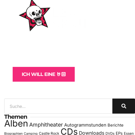
WordPress-Websites
und -Hosting
für Bands
ICH WILL EINE 🤘🏻
Themen
Alben
Amphitheater
Autogrammstunden
Berichte
CDs
Downloads
EPs
Castle Rock
DVDs
Essen
Biographien
Camping