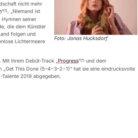
dschaft nicht mehr
h
“
, „Niemand ist
(*)
ie Hymnen seiner
e, die dem Künstler
 Land folgen und
Foto: Jonas Hucksdorf
enlose Lichtermeere
 Mit ihrem Debüt-Track „
Progress
“
und dem
(*)
„Get This Done (5–4−3–2−1)“ hat sie eine eindrucksvolle
h“-Talente 2019 abgegeben.