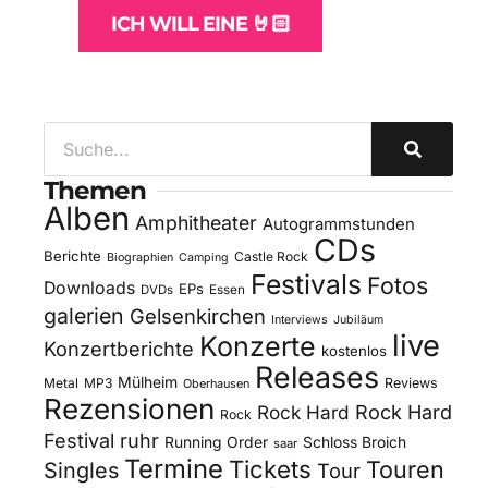
ICH WILL EINE 🤘🏻
Themen
Alben
Amphitheater
Autogrammstunden
CDs
Berichte
Castle Rock
Biographien
Camping
Festivals
Fotos
Downloads
EPs
DVDs
Essen
galerien
Gelsenkirchen
Interviews
Jubiläum
live
Konzerte
Konzertberichte
kostenlos
Releases
Mülheim
Metal
MP3
Reviews
Oberhausen
Rezensionen
Rock Hard
Rock Hard
Rock
Festival
ruhr
Running Order
Schloss Broich
saar
Termine
Tickets
Touren
Singles
Tour