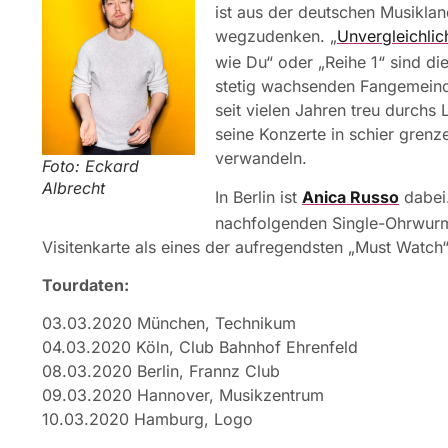
ist aus der deutschen Musiklan
wegzudenken. „
Unvergleichlic
wie Du“ oder „Reihe 1“ sind d
stetig wachsenden Fangemeind
seit vielen Jahren treu durchs
seine Konzerte in schier grenz
verwandeln.
Foto: Eckard
Albrecht
In Berlin ist
Anica Russo
dabei.
nachfolgenden Single-Ohrwurm 
Visitenkarte als eines der aufregendsten „Must Watc
Tourdaten:
03.03.2020 München, Technikum
04.03.2020 Köln, Club Bahnhof Ehrenfeld
08.03.2020 Berlin, Frannz Club
09.03.2020 Hannover, Musikzentrum
10.03.2020 Hamburg, Logo