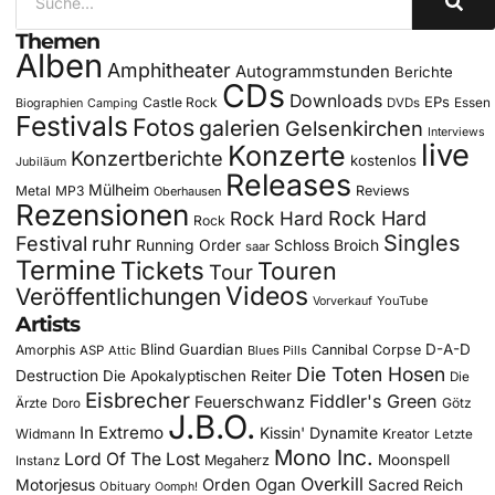
Themen
Alben
Amphitheater
Autogrammstunden
Berichte
CDs
Downloads
EPs
Castle Rock
DVDs
Essen
Biographien
Camping
Festivals
Fotos
galerien
Gelsenkirchen
Interviews
live
Konzerte
Konzertberichte
kostenlos
Jubiläum
Releases
Mülheim
Metal
MP3
Reviews
Oberhausen
Rezensionen
Rock Hard
Rock Hard
Rock
Singles
Festival
ruhr
Running Order
Schloss Broich
saar
Termine
Tickets
Touren
Tour
Videos
Veröffentlichungen
YouTube
Vorverkauf
Artists
Blind Guardian
D-A-D
Amorphis
Cannibal Corpse
ASP
Attic
Blues Pills
Die Toten Hosen
Destruction
Die Apokalyptischen Reiter
Die
Eisbrecher
Fiddler's Green
Feuerschwanz
Götz
Ärzte
Doro
J.B.O.
In Extremo
Kissin' Dynamite
Widmann
Kreator
Letzte
Mono Inc.
Lord Of The Lost
Moonspell
Megaherz
Instanz
Overkill
Motorjesus
Orden Ogan
Sacred Reich
Obituary
Oomph!