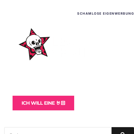
SCHAMLOSE EIGENWERBUNG
WordPress-Websites
und -Hosting
für Bands
ICH WILL EINE 🤘🏻