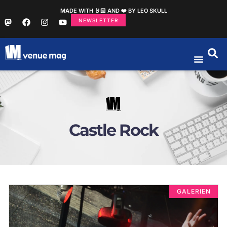
MADE WITH 🤘🏻 AND ❤️ BY LEO SKULL
NEWSLETTER
Castle Rock
GALERIEN