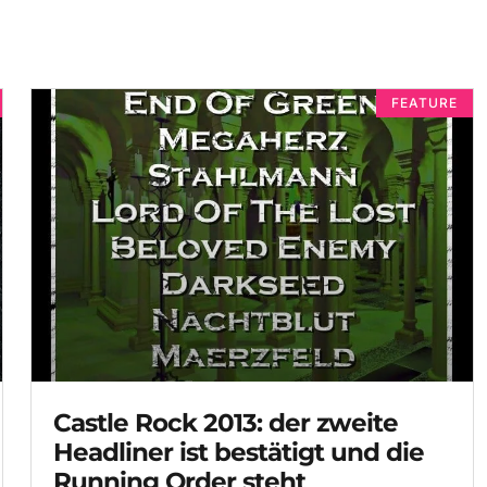
FEATURE
Castle Rock 2013: der zweite
Headliner ist bestätigt und die
Running Order steht