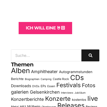
und -Hosting
für Bands
ICH WILL EINE 🤘🏻
Themen
Alben
Amphitheater
Autogrammstunden
CDs
Berichte
Castle Rock
Biographien
Camping
Festivals
Fotos
Downloads
EPs
DVDs
Essen
galerien
Gelsenkirchen
Interviews
Jubiläum
live
Konzerte
Konzertberichte
kostenlos
Releases
Mülheim
Metal
MP3
Reviews
Oberhausen