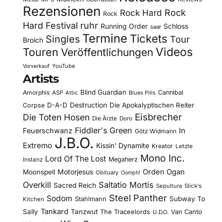
Rezensionen
Rock Hard
Rock
Rock
Hard Festival
ruhr
Running Order
Schloss
saar
Termine
Tickets
Singles
Tour
Broich
Videos
Touren
Veröffentlichungen
YouTube
Vorverkauf
Artists
Blind Guardian
Amorphis
Cannibal
ASP
Attic
Blues Pills
D-A-D
Destruction
Die Apokalyptischen Reiter
Corpse
Eisbrecher
Die Toten Hosen
Die Ärzte
Doro
Fiddler's Green
In
Feuerschwanz
Götz Widmann
J.B.O.
Extremo
Kissin' Dynamite
Kreator
Letzte
Mono Inc.
Lord Of The Lost
Megaherz
Instanz
Motorjesus
Orden Ogan
Moonspell
Obituary
Oomph!
Overkill
Saltatio Mortis
Sacred Reich
Sepultura
Slick's
Steel Panther
Sodom
Subway To
Stahlmann
Kitchen
Tankard
Sally
Tanzwut
The Traceelords
Van Canto
U.D.O.