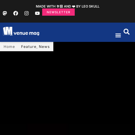
MADE WITH 🤘🏻 AND ❤️ BY LEO SKULL
NEWSLETTER
Home
Feature
,
News