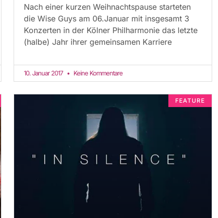
Nach einer kurzen Weihnachtspause starteten
die Wise Guys am 06.Januar mit insgesamt 3
Konzerten in der Kölner Philharmonie das letzte
(halbe) Jahr ihrer gemeinsamen Karriere
10. Januar 2017
Keine Kommentare
FEATURE