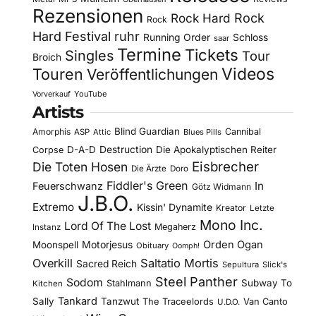
Rezensionen
Rock Hard
Rock
Rock
Hard Festival
ruhr
Running Order
Schloss
saar
Termine
Tickets
Singles
Tour
Broich
Videos
Touren
Veröffentlichungen
YouTube
Vorverkauf
Artists
Blind Guardian
Amorphis
Cannibal
ASP
Attic
Blues Pills
D-A-D
Destruction
Die Apokalyptischen Reiter
Corpse
Eisbrecher
Die Toten Hosen
Die Ärzte
Doro
Fiddler's Green
In
Feuerschwanz
Götz Widmann
J.B.O.
Extremo
Kissin' Dynamite
Kreator
Letzte
Mono Inc.
Lord Of The Lost
Megaherz
Instanz
Motorjesus
Orden Ogan
Moonspell
Obituary
Oomph!
Overkill
Saltatio Mortis
Sacred Reich
Sepultura
Slick's
Steel Panther
Sodom
Subway To
Stahlmann
Kitchen
Tankard
Sally
Tanzwut
The Traceelords
Van Canto
U.D.O.