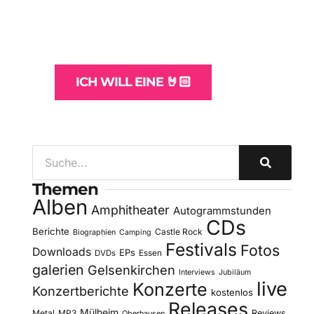
und -Hosting
für Bands
ICH WILL EINE 🤘🏻
Themen
Alben
Amphitheater
Autogrammstunden
CDs
Berichte
Castle Rock
Biographien
Camping
Festivals
Fotos
Downloads
EPs
DVDs
Essen
galerien
Gelsenkirchen
Interviews
Jubiläum
live
Konzerte
Konzertberichte
kostenlos
Releases
Mülheim
Metal
MP3
Reviews
Oberhausen