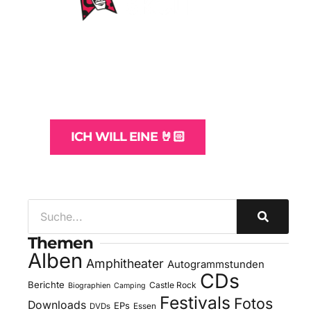
WordPress-Websites
und -Hosting
für Bands
ICH WILL EINE 🤘🏻
Themen
Alben
Amphitheater
Autogrammstunden
CDs
Berichte
Castle Rock
Biographien
Camping
Festivals
Fotos
Downloads
EPs
DVDs
Essen