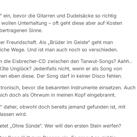
e“ ein, bevor die Gitarren und Dudelsäcke so richtig
 wollen Unterhaltung – oft geht diese aber auf Kosten
bertragenen Sinne.
über Freundschaft. Als „Brüder im Geiste“ geht man
che Wege. Und ist man auch noch so verschieden.
ehen die Eisbrecher-CD zwischen den Tanwut-Songs? Aahh..
 13te Unglück? Jedenfalls nicht, wenn er als Song von
en eben diese. Der Song darf in keiner Disco fehlen.
ktronisch, bevor die bekannten Instrumente einsetzen. Auch
s sich doch als Ohrwum in meinen Kopf eingebrannt.
“ daher, obwohl doch bereits jemand gefunden ist, mit
lassen wird.
tet „Ohne Sünde“. Wer will den ersten Stein werfen?