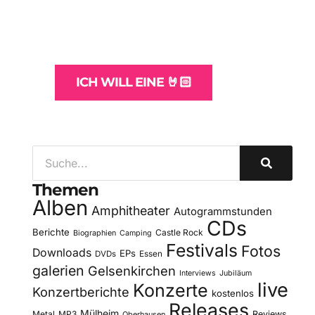
und -Hosting
für Bands
ICH WILL EINE 🤘🏻
Themen
Alben
Amphitheater
Autogrammstunden
CDs
Berichte
Castle Rock
Biographien
Camping
Festivals
Fotos
Downloads
EPs
DVDs
Essen
galerien
Gelsenkirchen
Interviews
Jubiläum
live
Konzerte
Konzertberichte
kostenlos
Releases
Mülheim
Metal
MP3
Reviews
Oberhausen