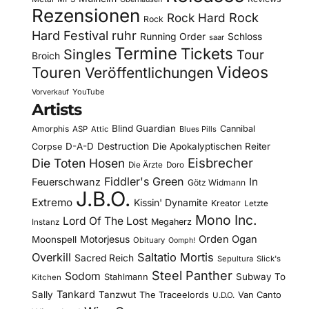
Rezensionen
Rock Hard
Rock
Rock
Hard Festival
ruhr
Running Order
Schloss
saar
Termine
Tickets
Singles
Tour
Broich
Videos
Touren
Veröffentlichungen
YouTube
Vorverkauf
Artists
Blind Guardian
Amorphis
Cannibal
ASP
Attic
Blues Pills
D-A-D
Destruction
Die Apokalyptischen Reiter
Corpse
Eisbrecher
Die Toten Hosen
Die Ärzte
Doro
Fiddler's Green
In
Feuerschwanz
Götz Widmann
J.B.O.
Extremo
Kissin' Dynamite
Kreator
Letzte
Mono Inc.
Lord Of The Lost
Megaherz
Instanz
Motorjesus
Orden Ogan
Moonspell
Obituary
Oomph!
Overkill
Saltatio Mortis
Sacred Reich
Sepultura
Slick's
Steel Panther
Sodom
Subway To
Stahlmann
Kitchen
Tankard
Sally
Tanzwut
The Traceelords
Van Canto
U.D.O.