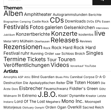
Themen
Alben
Amphitheater
Autogrammstunden
Berichte
CDs
Downloads
EPs
Castle Rock
DVDs
Essen
Biographien
Camping
Festivals
Fotos
galerien
Gelsenkirchen
Interviews
live
Konzerte
Konzertberichte
kostenlos
Jubiläum
Releases
Mülheim
Metal
MP3
Reviews
Oberhausen
Rezensionen
Rock Hard
Rock Hard
Rock
Singles
Festival
ruhr
Running Order
Schloss Broich
saar
Termine
Tickets
Touren
Tour
Videos
Veröffentlichungen
YouTube
Vorverkauf
Artists
Blind Guardian
D-A-D
Amorphis
Cannibal Corpse
ASP
Attic
Blues Pills
Die Toten Hosen
Destruction
Die Apokalyptischen Reiter
Die
Eisbrecher
Fiddler's Green
Feuerschwanz
Götz
Ärzte
Doro
J.B.O.
In Extremo
Kissin' Dynamite
Widmann
Kreator
Letzte
Mono Inc.
Lord Of The Lost
Moonspell
Megaherz
Instanz
Overkill
Motorjesus
Orden Ogan
Sacred Reich
Obituary
Oomph!