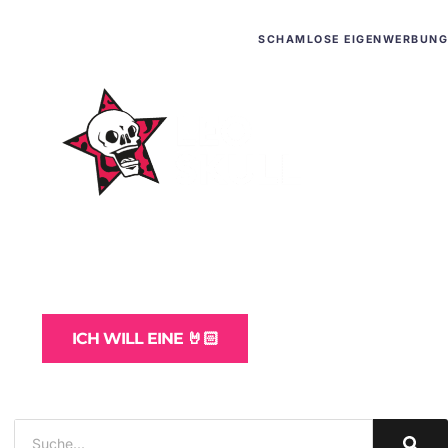
SCHAMLOSE EIGENWERBUNG
WordPress-Websites
und -Hosting
für Bands
ICH WILL EINE 🤘🏻