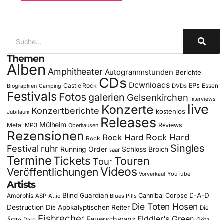
Themen
Alben
Amphitheater
Autogrammstunden
Berichte
CDs
Downloads
EPs
Castle Rock
DVDs
Essen
Biographien
Camping
Festivals
Fotos
galerien
Gelsenkirchen
Interviews
live
Konzerte
Konzertberichte
kostenlos
Jubiläum
Releases
Mülheim
Metal
MP3
Reviews
Oberhausen
Rezensionen
Rock Hard
Rock Hard
Rock
Singles
Festival
ruhr
Running Order
Schloss Broich
saar
Termine
Tickets
Touren
Tour
Videos
Veröffentlichungen
YouTube
Vorverkauf
Artists
Blind Guardian
D-A-D
Amorphis
Cannibal Corpse
ASP
Attic
Blues Pills
Die Toten Hosen
Destruction
Die Apokalyptischen Reiter
Die
Eisbrecher
Fiddler's Green
Feuerschwanz
Götz
Ärzte
Doro