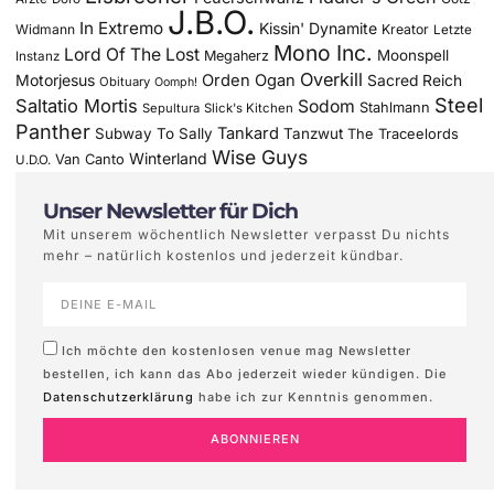
J.B.O.
In Extremo
Kissin' Dynamite
Widmann
Kreator
Letzte
Mono Inc.
Lord Of The Lost
Moonspell
Megaherz
Instanz
Overkill
Motorjesus
Orden Ogan
Sacred Reich
Obituary
Oomph!
Steel
Saltatio Mortis
Sodom
Stahlmann
Sepultura
Slick's Kitchen
Panther
Tankard
Subway To Sally
Tanzwut
The Traceelords
Wise Guys
Winterland
Van Canto
U.D.O.
Unser Newsletter für Dich
Mit unserem wöchentlich Newsletter verpasst Du nichts
mehr – natürlich kostenlos und jederzeit kündbar.
Ich möchte den kostenlosen venue mag Newsletter
bestellen, ich kann das Abo jederzeit wieder kündigen. Die
Datenschutzerklärung
habe ich zur Kenntnis genommen.
ABONNIEREN