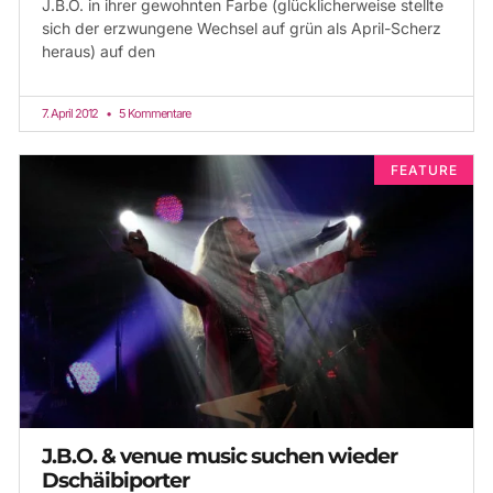
J.B.O. in ihrer gewohnten Farbe (glücklicherweise stellte
sich der erzwungene Wechsel auf grün als April-Scherz
heraus) auf den
7. April 2012
5 Kommentare
FEATURE
J.B.O. & venue music suchen wieder
Dschäibiporter