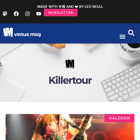
MADE WITH 🤘🏻 AND ❤️ BY LEO SKULL
NEWSLETTER
Killertour
GALERIEN