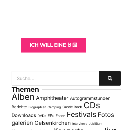
WordPress-Websites
und -Hosting
für Bands
ICH WILL EINE 🤘🏻
Themen
Alben
Amphitheater
Autogrammstunden
CDs
Berichte
Castle Rock
Biographien
Camping
Festivals
Fotos
Downloads
EPs
DVDs
Essen
galerien
Gelsenkirchen
Interviews
Jubiläum