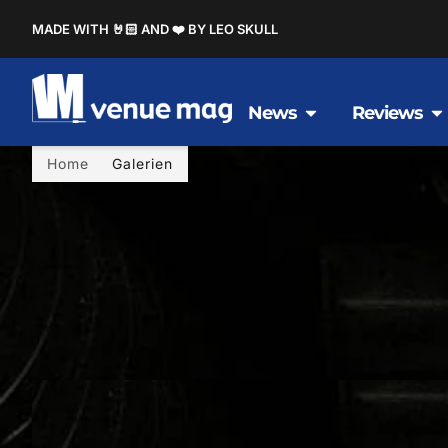
MADE WITH 🤘🏻 AND ❤️ BY LEO SKULL
News
Reviews
Home
Galerien