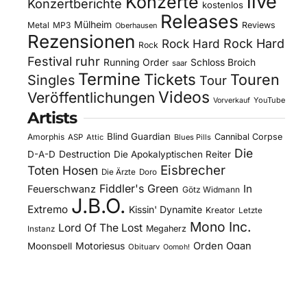
live
Konzerte
Konzertberichte
kostenlos
Releases
Mülheim
Metal
MP3
Reviews
Oberhausen
Rezensionen
Rock Hard
Rock Hard
Rock
Festival
ruhr
Running Order
Schloss Broich
saar
Termine
Tickets
Touren
Singles
Tour
Videos
Veröffentlichungen
YouTube
Vorverkauf
Artists
Blind Guardian
Amorphis
Cannibal Corpse
ASP
Attic
Blues Pills
Die
D-A-D
Destruction
Die Apokalyptischen Reiter
Eisbrecher
Toten Hosen
Die Ärzte
Doro
Fiddler's Green
In
Feuerschwanz
Götz Widmann
J.B.O.
Extremo
Kissin' Dynamite
Kreator
Letzte
Mono Inc.
Lord Of The Lost
Megaherz
Instanz
Motorjesus
Orden Ogan
Moonspell
Obituary
Oomph!
Overkill
Saltatio Mortis
Sacred Reich
Sepultura
Slick's
Steel Panther
Sodom
Subway To
Stahlmann
Kitchen
Tankard
Sally
Tanzwut
The Traceelords
Van Canto
U.D.O.