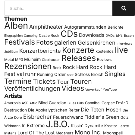
Themen
Alben
Amphitheater
Autogrammstunden
Berichte
CDs
Downloads
EPs
Castle Rock
DVDs
Essen
Biographien
Camping
Festivals
Fotos
galerien
Gelsenkirchen
Interviews
live
Konzerte
Konzertberichte
kostenlos
Jubiläum
Releases
Mülheim
Metal
MP3
Reviews
Oberhausen
Rezensionen
Rock Hard
Rock Hard
Rock
Singles
Festival
ruhr
Running Order
Schloss Broich
saar
Termine
Tickets
Touren
Tour
Videos
Veröffentlichungen
YouTube
Vorverkauf
Artists
Blind Guardian
D-A-D
Amorphis
Cannibal Corpse
ASP
Attic
Blues Pills
Die Toten Hosen
Destruction
Die Apokalyptischen Reiter
Die
Eisbrecher
Fiddler's Green
Feuerschwanz
Götz
Ärzte
Doro
J.B.O.
In Extremo
Kissin' Dynamite
Widmann
Kreator
Letzte
Mono Inc.
Lord Of The Lost
Moonspell
Megaherz
Instanz