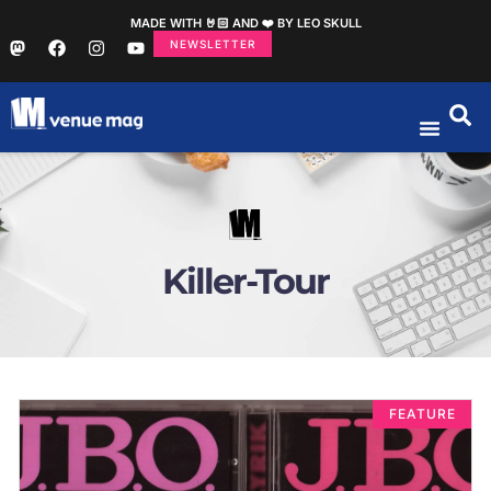
MADE WITH 🤘🏻 AND ❤️ BY LEO SKULL
NEWSLETTER
Killer-Tour
FEATURE