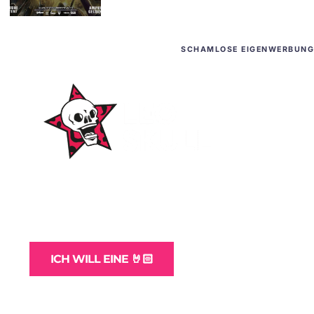
SCHAMLOSE EIGENWERBUNG
WordPress-Websites
und -Hosting
für Bands
ICH WILL EINE 🤘🏻