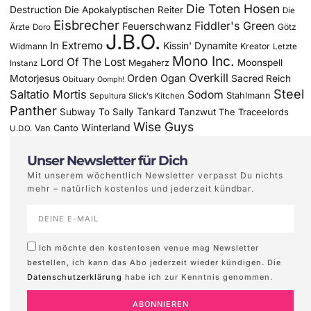
Die Toten Hosen
Destruction
Die Apokalyptischen Reiter
Die
Eisbrecher
Fiddler's Green
Feuerschwanz
Götz
Ärzte
Doro
J.B.O.
In Extremo
Kissin' Dynamite
Widmann
Kreator
Letzte
Mono Inc.
Lord Of The Lost
Moonspell
Megaherz
Instanz
Overkill
Motorjesus
Orden Ogan
Sacred Reich
Obituary
Oomph!
Steel
Saltatio Mortis
Sodom
Stahlmann
Sepultura
Slick's Kitchen
Panther
Tankard
Subway To Sally
Tanzwut
The Traceelords
Wise Guys
Winterland
Van Canto
U.D.O.
Unser Newsletter für Dich
Mit unserem wöchentlich Newsletter verpasst Du nichts
mehr – natürlich kostenlos und jederzeit kündbar.
Ich möchte den kostenlosen venue mag Newsletter
bestellen, ich kann das Abo jederzeit wieder kündigen. Die
Datenschutzerklärung
habe ich zur Kenntnis genommen.
ABONNIEREN