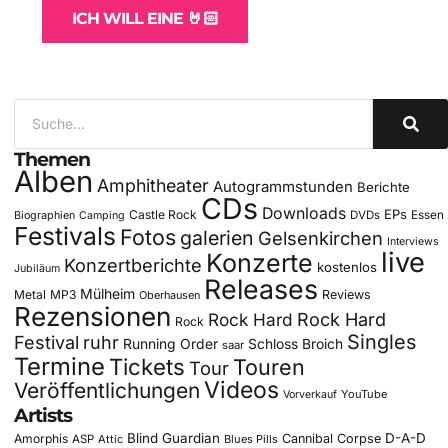
ICH WILL EINE 🤘🏻
Themen
Alben
Amphitheater
Autogrammstunden
Berichte
CDs
Downloads
EPs
Castle Rock
DVDs
Essen
Biographien
Camping
Festivals
Fotos
galerien
Gelsenkirchen
Interviews
live
Konzerte
Konzertberichte
kostenlos
Jubiläum
Releases
Mülheim
Metal
MP3
Reviews
Oberhausen
Rezensionen
Rock Hard
Rock Hard
Rock
Singles
Festival
ruhr
Running Order
Schloss Broich
saar
Termine
Tickets
Touren
Tour
Videos
Veröffentlichungen
YouTube
Vorverkauf
Artists
Blind Guardian
D-A-D
Amorphis
Cannibal Corpse
ASP
Attic
Blues Pills