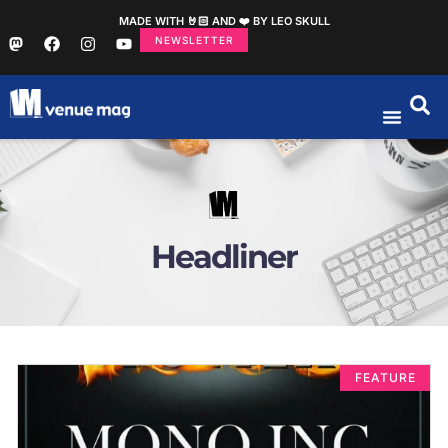
MADE WITH 🤘🏻 AND ❤️ BY LEO SKULL
NEWSLETTER
Headliner
FEATURE