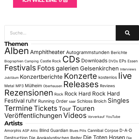
ICH WILL EINE 🤘🏻
Themen
Alben
Amphitheater
Autogrammstunden
Berichte
CDs
Downloads
EPs
Castle Rock
DVDs
Essen
Biographien
Camping
Festivals
Fotos
galerien
Gelsenkirchen
Interviews
live
Konzerte
Konzertberichte
kostenlos
Jubiläum
Releases
Mülheim
Metal
MP3
Reviews
Oberhausen
Rezensionen
Rock Hard
Rock Hard
Rock
Singles
Festival
ruhr
Running Order
Schloss Broich
saar
Termine
Tickets
Touren
Tour
Videos
Veröffentlichungen
YouTube
Vorverkauf
Artists
Blind Guardian
D-A-D
Amorphis
Cannibal Corpse
ASP
Attic
Blues Pills
Die Toten Hosen
Destruction
Die Apokalyptischen Reiter
Die