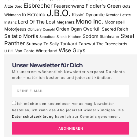
Eisbrecher
Fiddler's Green
Feuerschwanz
Götz
Ärzte
Doro
J.B.O.
In Extremo
Kissin' Dynamite
Widmann
Kreator
Letzte
Mono Inc.
Lord Of The Lost
Moonspell
Megaherz
Instanz
Overkill
Motorjesus
Orden Ogan
Sacred Reich
Obituary
Oomph!
Steel
Saltatio Mortis
Sodom
Stahlmann
Sepultura
Slick's Kitchen
Panther
Tankard
Subway To Sally
Tanzwut
The Traceelords
Wise Guys
Winterland
Van Canto
U.D.O.
Unser Newsletter für Dich
Mit unserem wöchentlich Newsletter verpasst Du nichts
mehr – natürlich kostenlos und jederzeit kündbar.
Ich möchte den kostenlosen venue mag Newsletter
bestellen, ich kann das Abo jederzeit wieder kündigen. Die
Datenschutzerklärung
habe ich zur Kenntnis genommen.
ABONNIEREN