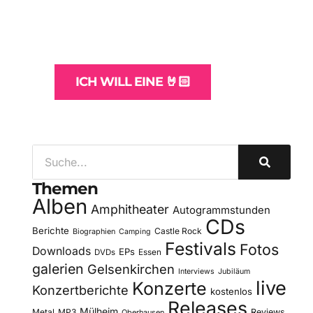
und -Hosting
für Bands
ICH WILL EINE 🤘🏻
Themen
Alben
Amphitheater
Autogrammstunden
CDs
Berichte
Castle Rock
Biographien
Camping
Festivals
Fotos
Downloads
EPs
DVDs
Essen
galerien
Gelsenkirchen
Interviews
Jubiläum
live
Konzerte
Konzertberichte
kostenlos
Releases
Mülheim
Metal
MP3
Reviews
Oberhausen