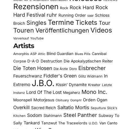
Rezensionen
Rock Hard
Rock
Rock
Hard Festival
ruhr
Running Order
Schloss
saar
Termine
Tickets
Singles
Tour
Broich
Videos
Touren
Veröffentlichungen
YouTube
Vorverkauf
Artists
Blind Guardian
Amorphis
Cannibal
ASP
Attic
Blues Pills
D-A-D
Destruction
Die Apokalyptischen Reiter
Corpse
Eisbrecher
Die Toten Hosen
Die Ärzte
Doro
Fiddler's Green
In
Feuerschwanz
Götz Widmann
J.B.O.
Extremo
Kissin' Dynamite
Kreator
Letzte
Mono Inc.
Lord Of The Lost
Megaherz
Instanz
Motorjesus
Orden Ogan
Moonspell
Obituary
Oomph!
Overkill
Saltatio Mortis
Sacred Reich
Sepultura
Slick's
Steel Panther
Sodom
Subway To
Stahlmann
Kitchen
Tankard
Sally
Tanzwut
The Traceelords
Van Canto
U.D.O.