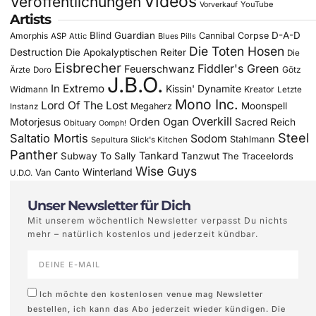
Videos
Veröffentlichungen
YouTube
Vorverkauf
Artists
Blind Guardian
D-A-D
Amorphis
Cannibal Corpse
ASP
Attic
Blues Pills
Die Toten Hosen
Destruction
Die Apokalyptischen Reiter
Die
Eisbrecher
Fiddler's Green
Feuerschwanz
Götz
Ärzte
Doro
J.B.O.
In Extremo
Kissin' Dynamite
Widmann
Kreator
Letzte
Mono Inc.
Lord Of The Lost
Moonspell
Megaherz
Instanz
Overkill
Motorjesus
Orden Ogan
Sacred Reich
Obituary
Oomph!
Steel
Saltatio Mortis
Sodom
Stahlmann
Sepultura
Slick's Kitchen
Panther
Tankard
Subway To Sally
Tanzwut
The Traceelords
Wise Guys
Winterland
Van Canto
U.D.O.
Unser Newsletter für Dich
Mit unserem wöchentlich Newsletter verpasst Du nichts
mehr – natürlich kostenlos und jederzeit kündbar.
Ich möchte den kostenlosen venue mag Newsletter
bestellen, ich kann das Abo jederzeit wieder kündigen. Die