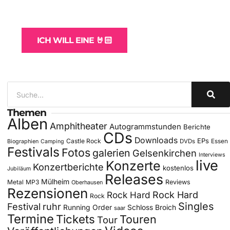
und -Hosting
für Bands
ICH WILL EINE 🤘🏻
Themen
Alben
Amphitheater
Autogrammstunden
Berichte
CDs
Downloads
EPs
Castle Rock
DVDs
Essen
Biographien
Camping
Festivals
Fotos
galerien
Gelsenkirchen
Interviews
live
Konzerte
Konzertberichte
kostenlos
Jubiläum
Releases
Mülheim
Metal
MP3
Reviews
Oberhausen
Rezensionen
Rock Hard
Rock Hard
Rock
Singles
Festival
ruhr
Running Order
Schloss Broich
saar
Termine
Tickets
Touren
Tour