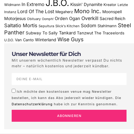
J.B.O.
In Extremo
Kissin' Dynamite
Widmann
Kreator
Letzte
Mono Inc.
Lord Of The Lost
Moonspell
Megaherz
Instanz
Overkill
Motorjesus
Orden Ogan
Sacred Reich
Obituary
Oomph!
Steel
Saltatio Mortis
Sodom
Stahlmann
Sepultura
Slick's Kitchen
Panther
Tankard
Subway To Sally
Tanzwut
The Traceelords
Wise Guys
Winterland
Van Canto
U.D.O.
Unser Newsletter für Dich
Mit unserem wöchentlich Newsletter verpasst Du nichts
mehr – natürlich kostenlos und jederzeit kündbar.
Ich möchte den kostenlosen venue mag Newsletter
bestellen, ich kann das Abo jederzeit wieder kündigen. Die
Datenschutzerklärung
habe ich zur Kenntnis genommen.
ABONNIEREN