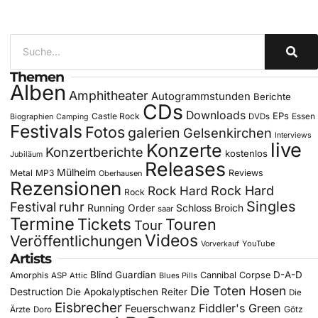
Themen
Alben
Amphitheater
Autogrammstunden
Berichte
CDs
Downloads
EPs
Castle Rock
DVDs
Essen
Biographien
Camping
Festivals
Fotos
galerien
Gelsenkirchen
Interviews
live
Konzerte
Konzertberichte
kostenlos
Jubiläum
Releases
Mülheim
Metal
MP3
Reviews
Oberhausen
Rezensionen
Rock Hard
Rock Hard
Rock
Singles
Festival
ruhr
Running Order
Schloss Broich
saar
Termine
Tickets
Touren
Tour
Videos
Veröffentlichungen
YouTube
Vorverkauf
Artists
Blind Guardian
D-A-D
Amorphis
Cannibal Corpse
ASP
Attic
Blues Pills
Die Toten Hosen
Destruction
Die Apokalyptischen Reiter
Die
Eisbrecher
Fiddler's Green
Feuerschwanz
Götz
Ärzte
Doro