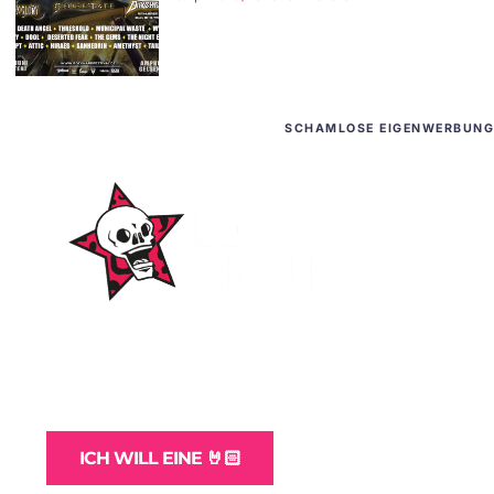
SCHAMLOSE EIGENWERBUNG
WordPress-Websites
und -Hosting
für Bands
ICH WILL EINE 🤘🏻