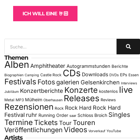
ICH WILL EINE 🤘🏻
Themen
Alben
Amphitheater
Autogrammstunden
Berichte
CDs
Downloads
EPs
Castle Rock
DVDs
Essen
Biographien
Camping
Festivals
Fotos
galerien
Gelsenkirchen
Interviews
live
Konzerte
Konzertberichte
kostenlos
Jubiläum
Releases
Mülheim
Metal
MP3
Reviews
Oberhausen
Rezensionen
Rock Hard
Rock Hard
Rock
Singles
Festival
ruhr
Running Order
Schloss Broich
saar
Termine
Tickets
Touren
Tour
Videos
Veröffentlichungen
YouTube
Vorverkauf
Artists