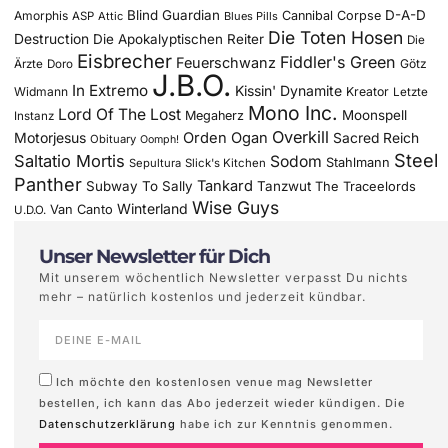
Blind Guardian
D-A-D
Amorphis
Cannibal Corpse
ASP
Attic
Blues Pills
Die Toten Hosen
Destruction
Die Apokalyptischen Reiter
Die
Eisbrecher
Fiddler's Green
Feuerschwanz
Götz
Ärzte
Doro
J.B.O.
In Extremo
Kissin' Dynamite
Widmann
Kreator
Letzte
Mono Inc.
Lord Of The Lost
Moonspell
Megaherz
Instanz
Overkill
Motorjesus
Orden Ogan
Sacred Reich
Obituary
Oomph!
Steel
Saltatio Mortis
Sodom
Stahlmann
Sepultura
Slick's Kitchen
Panther
Tankard
Subway To Sally
Tanzwut
The Traceelords
Wise Guys
Winterland
Van Canto
U.D.O.
Unser Newsletter für Dich
Mit unserem wöchentlich Newsletter verpasst Du nichts
mehr – natürlich kostenlos und jederzeit kündbar.
Ich möchte den kostenlosen venue mag Newsletter
bestellen, ich kann das Abo jederzeit wieder kündigen. Die
Datenschutzerklärung
habe ich zur Kenntnis genommen.