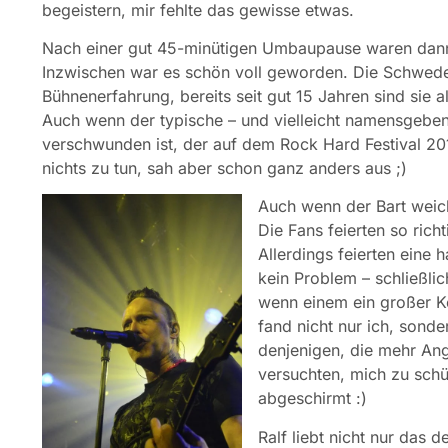
begeistern, mir fehlte das gewisse etwas.
Nach einer gut 45-minütigen Umbaupause waren dann
Inzwischen war es schön voll geworden. Die Schwed
Bühnenerfahrung, bereits seit gut 15 Jahren sind sie 
Auch wenn der typische – und vielleicht namensgebe
verschwunden ist, der auf dem Rock Hard Festival 2013
nichts zu tun, sah aber schon ganz anders aus ;)
Auch wenn der Bart weic
Die Fans feierten so rich
Allerdings feierten eine 
kein Problem – schließli
wenn einem ein großer Ke
fand nicht nur ich, sonde
denjenigen, die mehr Ang
versuchten, mich zu schü
abgeschirmt :)
Ralf liebt nicht nur das 