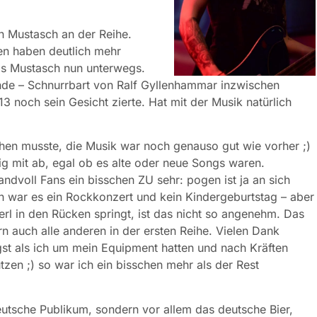
 Mustasch an der Reihe.
en haben deutlich mehr
als Mustasch nun unterwegs.
nde – Schnurrbart von Ralf Gyllenhammar inzwischen
 noch sein Gesicht zierte. Hat mit der Musik natürlich
hen musste, die Musik war noch genauso gut wie vorher ;)
tig mit ab, egal ob es alte oder neue Songs waren.
handvoll Fans ein bisschen ZU sehr: pogen ist ja an sich
ch war es ein Rockkonzert und kein Kindergeburtstag – aber
rl in den Rücken springt, ist das nicht so angenehm. Das
rn auch alle anderen in der ersten Reihe. Vielen Dank
st als ich um mein Equipment hatten und nach Kräften
tzen ;) so war ich ein bisschen mehr als der Rest
deutsche Publikum, sondern vor allem das deutsche Bier,