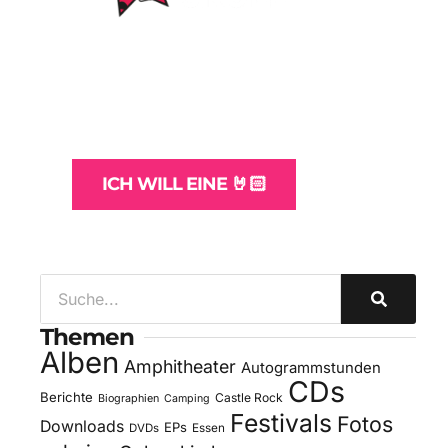
WordPress-Websites
und -Hosting
für Bands
ICH WILL EINE 🤘🏻
Themen
Alben
Amphitheater
Autogrammstunden
CDs
Berichte
Castle Rock
Biographien
Camping
Festivals
Fotos
Downloads
EPs
DVDs
Essen