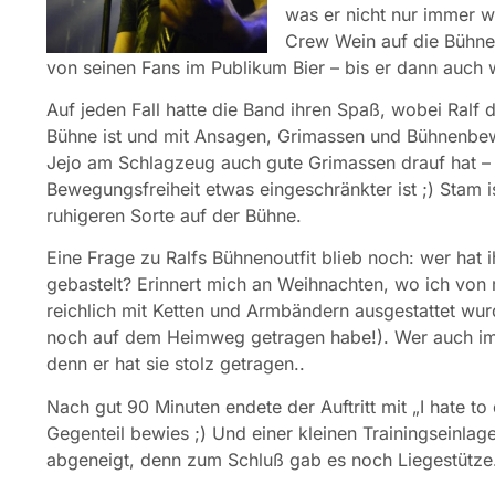
was er nicht nur immer w
Crew Wein auf die Bühne g
von seinen Fans im Publikum Bier – bis er dann auch
Auf jeden Fall hatte die Band ihren Spaß, wobei Ralf d
Bühne ist und mit Ansagen, Grimassen und Bühnenbew
Jejo am Schlagzeug auch gute Grimassen drauf hat – a
Bewegungsfreiheit etwas eingeschränkter ist ;) Stam i
ruhigeren Sorte auf der Bühne.
Eine Frage zu Ralfs Bühnenoutfit blieb noch: wer hat
gebastelt? Erinnert mich an Weihnachten, wo ich von
reichlich mit Ketten und Armbändern ausgestattet wurd
noch auf dem Heimweg getragen habe!). Wer auch im
denn er hat sie stolz getragen..
Nach gut 90 Minuten endete der Auftritt mit „I hate to
Gegenteil bewies ;) Und einer kleinen Trainingseinlage
abgeneigt, denn zum Schluß gab es noch Liegestütze. N