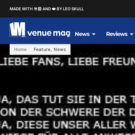
MADE WITH 🤘🏻 AND ❤️ BY LEO SKULL
News
Reviews
Home
Feature
,
News