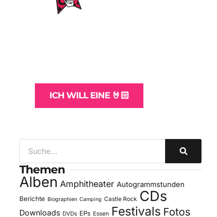
WordPress-Websites
und -Hosting
für Bands
ICH WILL EINE 🤘🏻
Themen
Alben
Amphitheater
Autogrammstunden
CDs
Berichte
Castle Rock
Biographien
Camping
Festivals
Fotos
Downloads
EPs
DVDs
Essen