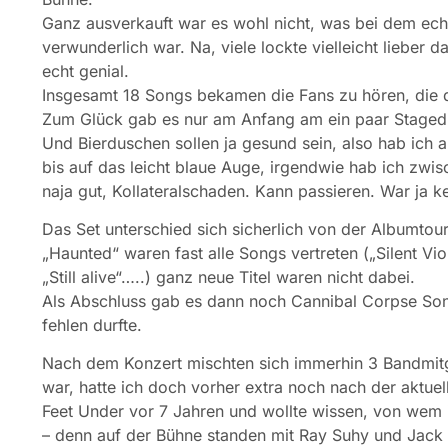
Ganz ausverkauft war es wohl nicht, was bei dem ech
verwunderlich war. Na, viele lockte vielleicht lieber d
echt genial.
Insgesamt 18 Songs bekamen die Fans zu hören, die 
Zum Glück gab es nur am Anfang am ein paar Stagediv
Und Bierduschen sollen ja gesund sein, also hab ich a
bis auf das leicht blaue Auge, irgendwie hab ich z
naja gut, Kollateralschaden. Kann passieren. War ja k
Das Set unterschied sich sicherlich von der Albumtou
„Haunted“ waren fast alle Songs vertreten („Silent Vi
„Still alive“…..) ganz neue Titel waren nicht dabei.
Als Abschluss gab es dann noch Cannibal Corpse Son
fehlen durfte.
Nach dem Konzert mischten sich immerhin 3 Bandmitgl
war, hatte ich doch vorher extra noch nach der aktuel
Feet Under vor 7 Jahren und wollte wissen, von wem
– denn auf der Bühne standen mit Ray Suhy und Jack