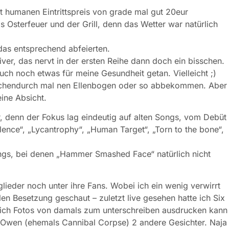
t humanen Eintrittspreis von grade mal gut 20eur
as Osterfeuer und der Grill, denn das Wetter war natürlich
das entsprechend abfeierten.
er, das nervt in der ersten Reihe dann doch ein bisschen.
uch noch etwas für meine Gesundheit getan. Vielleicht ;)
wischendurch mal nen Ellenbogen oder so abbekommen. Aber
eine Absicht.
r, denn der Fokus lag eindeutig auf alten Songs, vom Debüt
olence“, „Lycantrophy“, „Human Target“, „Torn to the bone“,
gs, bei denen „Hammer Smashed Face“ natürlich nicht
ieder noch unter ihre Fans. Wobei ich ein wenig verwirrt
len Besetzung geschaut – zuletzt live gesehen hatte ich Six
 ich Fotos von damals zum unterschreiben ausdrucken kann
 Owen (ehemals Cannibal Corpse) 2 andere Gesichter. Naja