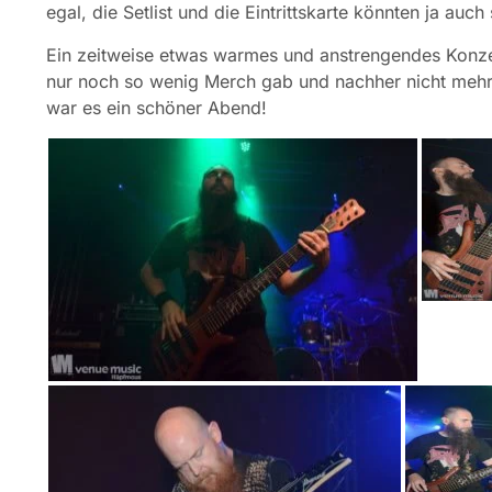
egal, die Setlist und die Eintrittskarte könnten ja auc
Ein zeitweise etwas warmes und anstrengendes Konzer
nur noch so wenig Merch gab und nachher nicht mehr
war es ein schöner Abend!