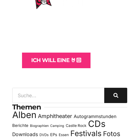
WordPress-Websites
und -Hosting
für Bands
ICH WILL EINE 🤘🏻
Themen
Alben
Amphitheater
Autogrammstunden
CDs
Berichte
Castle Rock
Biographien
Camping
Festivals
Fotos
Downloads
EPs
DVDs
Essen