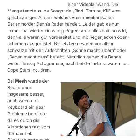
einer Videoleinwand. Die
Menge tanzte zu de Songs wie „Bind, Torture, Kill“ vom
gleichnamigen Album, welches vom amerikanischen
Serienmörder Dennis Rader handelt. Leider gab es nun
immer mal wieder ein wenig Regen, aber alles halb so wild,
denn alle waren gut vorbereitet und mit Regenjacken oder -
schirmen ausgerüstet. Bei letzteren waren vor allem
schwarze mit den Aufschriften „Sonne macht albern“ oder
„Regen macht nass“ beliebt. Natürlich gaben die Bands
weiter fleissig Autogramme, nach Letzte Instanz waren nun
Dope Stars Inc. dran.
Bei
Mesh
wurde der
Sound dann
insgesamt besser,
auch wenn das
Keyboard ein paar
Probleme bereitete,
da es durch die
Vibrationen fast vom
Ständer fiel.
Pünktlich hatte auch