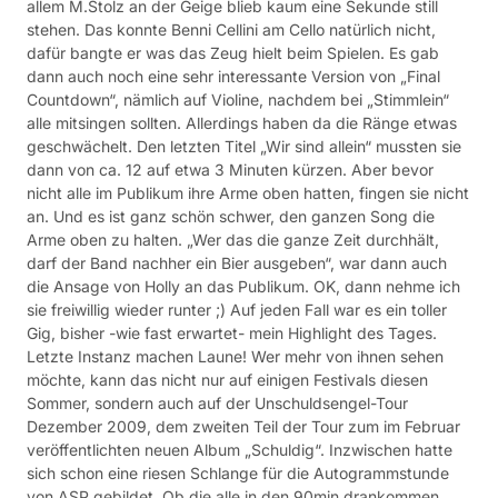
allem M.Stolz an der Geige blieb kaum eine Sekunde still
stehen. Das konnte Benni Cellini am Cello natürlich nicht,
dafür bangte er was das Zeug hielt beim Spielen. Es gab
dann auch noch eine sehr interessante Version von „Final
Countdown“, nämlich auf Violine, nachdem bei „Stimmlein“
alle mitsingen sollten. Allerdings haben da die Ränge etwas
geschwächelt. Den letzten Titel „Wir sind allein“ mussten sie
dann von ca. 12 auf etwa 3 Minuten kürzen. Aber bevor
nicht alle im Publikum ihre Arme oben hatten, fingen sie nicht
an. Und es ist ganz schön schwer, den ganzen Song die
Arme oben zu halten. „Wer das die ganze Zeit durchhält,
darf der Band nachher ein Bier ausgeben“, war dann auch
die Ansage von Holly an das Publikum. OK, dann nehme ich
sie freiwillig wieder runter ;) Auf jeden Fall war es ein toller
Gig, bisher -wie fast erwartet- mein Highlight des Tages.
Letzte Instanz machen Laune! Wer mehr von ihnen sehen
möchte, kann das nicht nur auf einigen Festivals diesen
Sommer, sondern auch auf der Unschuldsengel-Tour
Dezember 2009, dem zweiten Teil der Tour zum im Februar
veröffentlichten neuen Album „Schuldig“. Inzwischen hatte
sich schon eine riesen Schlange für die Autogrammstunde
von ASP gebildet. Ob die alle in den 90min drankommen