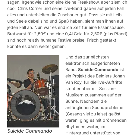
sagen. Irgendwie schon eine kleine Freakshow, aber ziemlich
cool. Chris Corner und seine live-Band gaben auf jeden Fall
alles und unterhielten die Zuschauer gut. Dass sie mit Leib
und Seele dabei sind und Spaß haben, sieht man ihnen auf
jeden Fall an. Nun war es endlich Zeit für eine Essenspause.
Bratwurst für 2,50€ und eine 0,4l Cola für 2,50€ (plus Pfand)
sind noch relativ humane Festivalpreise. Frisch gestärkt
konnte es dann weiter gehen.
Und das zur nächsten
elektronisch ausgerichteten
Band.
Suicide Commando
ist
ein Projekt des Belgiers Johan
Van Roy, für die live-Auftritte
steht er aber mit Session-
Musikern zusammen auf der
Bühne. Nachdem die
anfänglichen Soundprobleme
(Gesang viel zu leise) gelöst
waren, ging es mit dröhnenden
Rhythmen weiter, im
Suicide Commando
Hintergrund unterstützt von