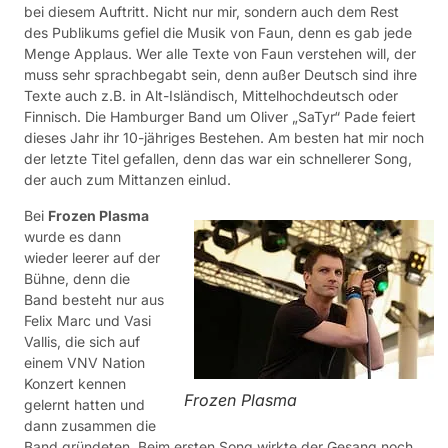
bei diesem Auftritt. Nicht nur mir, sondern auch dem Rest
des Publikums gefiel die Musik von Faun, denn es gab jede
Menge Applaus. Wer alle Texte von Faun verstehen will, der
muss sehr sprachbegabt sein, denn außer Deutsch sind ihre
Texte auch z.B. in Alt-Isländisch, Mittelhochdeutsch oder
Finnisch. Die Hamburger Band um Oliver „SaTyr“ Pade feiert
dieses Jahr ihr 10-jähriges Bestehen. Am besten hat mir noch
der letzte Titel gefallen, denn das war ein schnellerer Song,
der auch zum Mittanzen einlud.
Bei
Frozen Plasma
wurde es dann
wieder leerer auf der
Bühne, denn die
Band besteht nur aus
Felix Marc und Vasi
Vallis, die sich auf
einem VNV Nation
Konzert kennen
Frozen Plasma
gelernt hatten und
dann zusammen die
Band gründeten. Beim ersten Song wirkte der Gesang noch