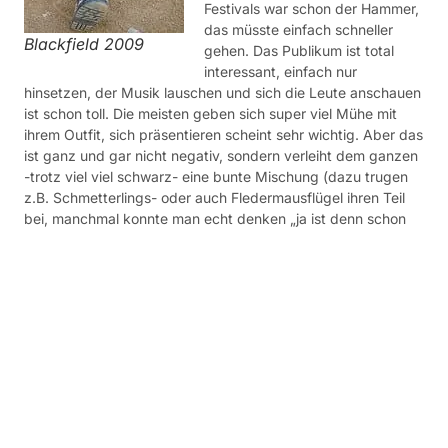
Festivals war schon der Hammer,
das müsste einfach schneller
Blackfield 2009
gehen. Das Publikum ist total
interessant, einfach nur
hinsetzen, der Musik lauschen und sich die Leute anschauen
ist schon toll. Die meisten geben sich super viel Mühe mit
ihrem Outfit, sich präsentieren scheint sehr wichtig. Aber das
ist ganz und gar nicht negativ, sondern verleiht dem ganzen
-trotz viel viel schwarz- eine bunte Mischung (dazu trugen
z.B. Schmetterlings- oder auch Fledermausflügel ihren Teil
bei, manchmal konnte man echt denken „ja ist denn schon
Karneval??“). Die Vielfalt machte auch vor den Rucksäcken
nicht Halt, denn Shaun das Schaf, Särge, Fledermäuse oder
Spinnen sind nur einige Beispiele für ausgefallene Taschen.
Und wenn man schon seinen Hund nicht mitbringen darf,
dann wird eben kurzerhand der Kuscheltierhund mit
Halsband und Leine mitgenommen. Vielen reichte ein Outfit
natürlich nicht, sie waren an beiden Tagen in verschiedenen
Outfits zu sehen. Auch waren teilweise ganze Familien mit
dabei, so einige kleinere und größere Kinder tummelten sich
auf dem Gelände. Die meisten auch gegen die laute Musik