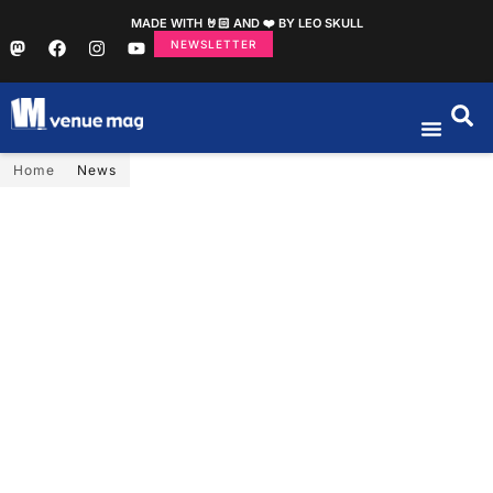
MADE WITH 🤘🏻 AND ❤️ BY LEO SKULL
NEWSLETTER
Home
News