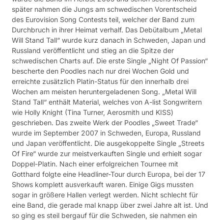
später nahmen die Jungs am schwedischen Vorentscheid
des Eurovision Song Contests teil, welcher der Band zum
Durchbruch in ihrer Heimat verhalf. Das Debütalbum „Metal
Will Stand Tall“ wurde kurz danach in Schweden, Japan und
Russland veröffentlicht und stieg an die Spitze der
schwedischen Charts auf. Die erste Single „Night Of Passion“
bescherte den Poodles nach nur drei Wochen Gold und
erreichte zusätzlich Platin-Status für den innerhalb drei
Wochen am meisten heruntergeladenen Song. „Metal Will
Stand Tall“ enthält Material, welches von A-list Songwritern
wie Holly Knight (Tina Turner, Aerosmith und KISS)
geschrieben. Das zweite Werk der Poodles „Sweet Trade“
wurde im September 2007 in Schweden, Europa, Russland
und Japan veröffentlicht. Die ausgekoppelte Single „Streets
Of Fire“ wurde zur meistverkauften Single und erhielt sogar
Doppel-Platin. Nach einer erfolgreichen Tournee mit
Gotthard folgte eine Headliner-Tour durch Europa, bei der 17
Shows komplett ausverkauft waren. Einige Gigs mussten
sogar in größere Hallen verlegt werden. Nicht schlecht für
eine Band, die gerade mal knapp über zwei Jahre alt ist. Und
so ging es steil bergauf für die Schweden, sie nahmen ein