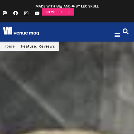
MADE WITH 🤘🏻 AND ❤️ BY LEO SKULL
NEWSLETTER
Home
Feature
,
Reviews