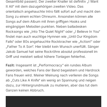
Gesamtbild passen). Der zweiter Knaller ist definitiv „I Want
It All“ mit dem dazugehörigen zweiten Video. Das
orientalisch angehauchte Intro fällt sofort auf und macht den
Song zu einem echten Ohrwurm. Ansonsten können alle
Songs auf dem Album mit ihren griffigen Hooks und
eingängigen Melodien punkten. Neben balladesken
Rocksongs wie „Into The Quiet Night“ oder „I Believe In You“
findet man auch wuchtige Hymnen wie „Until Our Kingdom
Falls“ oder 80s angehauchte Rockkracher wie „Action!“ oder
„Father To A Son“. Hier bleibt kein Wunsch unerfüllt. Sänger
Jakob Samuel hat seine Rockröhre absolut professionell im
Griff und meistert selbst höhere Tonlagen fehlerfrei.
Fazit:
Insgesamt ist „Performocracy“ ein rundes Album
geworden, welches Fans der Band begeistern und Hardrock
Fans freuen wird. Meiner Meinung nach verlieren die Songs
ab „Cuts Like A Knife“ ein wenig an Spannung und neigen
dazu, zur Hintergrundmusik zu mutieren, aber das tut dem
Ganzen keinen Abbruch.