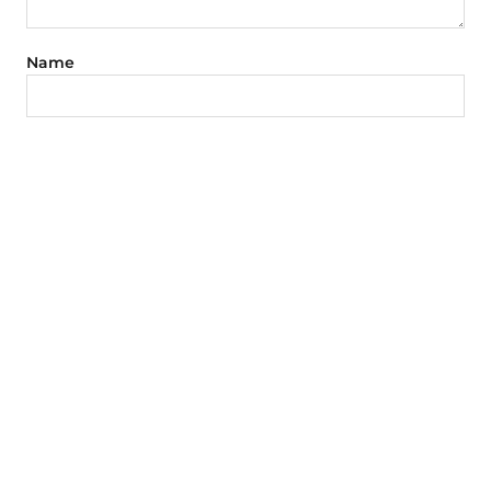
Name
E-Mail-Adresse
Website
Aktuellste Beiträge
venue mag auf Eis
24. Juli 2025
1 Kommentar