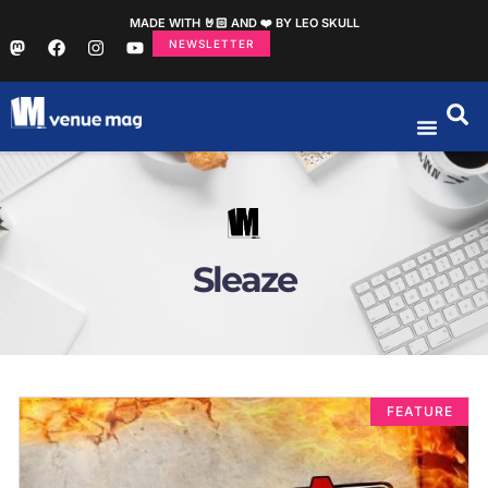
MADE WITH 🤘🏻 AND ❤️ BY LEO SKULL
NEWSLETTER
Sleaze
FEATURE