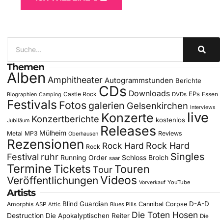
Themen
Alben
Amphitheater
Autogrammstunden
Berichte
CDs
Downloads
EPs
Castle Rock
DVDs
Essen
Biographien
Camping
Festivals
Fotos
galerien
Gelsenkirchen
Interviews
live
Konzerte
Konzertberichte
kostenlos
Jubiläum
Releases
Mülheim
Metal
MP3
Reviews
Oberhausen
Rezensionen
Rock Hard
Rock Hard
Rock
Singles
Festival
ruhr
Running Order
Schloss Broich
saar
Termine
Tickets
Touren
Tour
Videos
Veröffentlichungen
YouTube
Vorverkauf
Artists
Blind Guardian
D-A-D
Amorphis
Cannibal Corpse
ASP
Attic
Blues Pills
Die Toten Hosen
Destruction
Die Apokalyptischen Reiter
Die