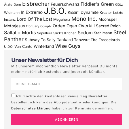
Eisbrecher
Fiddler's Green
Feuerschwanz
Götz
Ärzte
Doro
J.B.O.
In Extremo
Kissin' Dynamite
Widmann
Kreator
Letzte
Mono Inc.
Lord Of The Lost
Moonspell
Megaherz
Instanz
Overkill
Motorjesus
Orden Ogan
Sacred Reich
Obituary
Oomph!
Steel
Saltatio Mortis
Sodom
Stahlmann
Sepultura
Slick's Kitchen
Panther
Tankard
Subway To Sally
Tanzwut
The Traceelords
Wise Guys
Winterland
Van Canto
U.D.O.
Unser Newsletter für Dich
Mit unserem wöchentlich Newsletter verpasst Du nichts
mehr – natürlich kostenlos und jederzeit kündbar.
Ich möchte den kostenlosen venue mag Newsletter
bestellen, ich kann das Abo jederzeit wieder kündigen. Die
Datenschutzerklärung
habe ich zur Kenntnis genommen.
ABONNIEREN