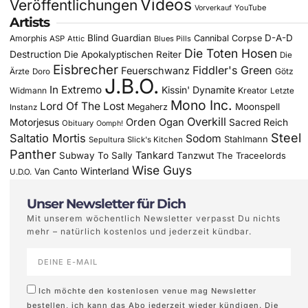
Videos
Veröffentlichungen
YouTube
Vorverkauf
Artists
Blind Guardian
D-A-D
Amorphis
Cannibal Corpse
ASP
Attic
Blues Pills
Die Toten Hosen
Destruction
Die Apokalyptischen Reiter
Die
Eisbrecher
Fiddler's Green
Feuerschwanz
Götz
Ärzte
Doro
J.B.O.
In Extremo
Kissin' Dynamite
Widmann
Kreator
Letzte
Mono Inc.
Lord Of The Lost
Moonspell
Megaherz
Instanz
Overkill
Motorjesus
Orden Ogan
Sacred Reich
Obituary
Oomph!
Steel
Saltatio Mortis
Sodom
Stahlmann
Sepultura
Slick's Kitchen
Panther
Tankard
Subway To Sally
Tanzwut
The Traceelords
Wise Guys
Winterland
Van Canto
U.D.O.
Unser Newsletter für Dich
Mit unserem wöchentlich Newsletter verpasst Du nichts
mehr – natürlich kostenlos und jederzeit kündbar.
Ich möchte den kostenlosen venue mag Newsletter
bestellen, ich kann das Abo jederzeit wieder kündigen. Die