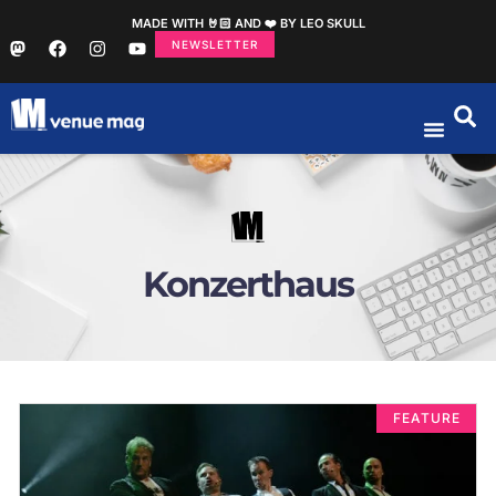
MADE WITH 🤘🏻 AND ❤️ BY LEO SKULL
NEWSLETTER
Konzerthaus
FEATURE