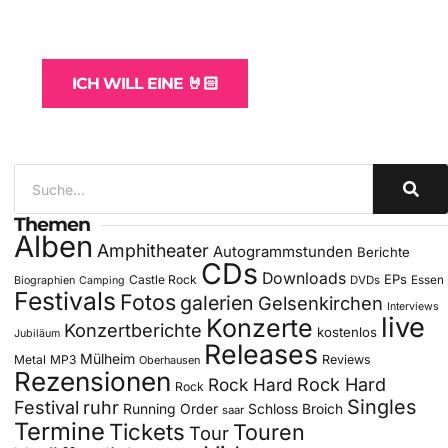
und -Hosting
für Bands
ICH WILL EINE 🤘🏻
Themen
Alben
Amphitheater
Autogrammstunden
Berichte
CDs
Downloads
EPs
Castle Rock
DVDs
Essen
Biographien
Camping
Festivals
Fotos
galerien
Gelsenkirchen
Interviews
live
Konzerte
Konzertberichte
kostenlos
Jubiläum
Releases
Mülheim
Metal
MP3
Reviews
Oberhausen
Rezensionen
Rock Hard
Rock Hard
Rock
Singles
Festival
ruhr
Running Order
Schloss Broich
saar
Termine
Tickets
Touren
Tour