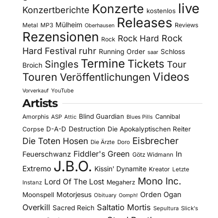
live
Konzerte
Konzertberichte
kostenlos
Releases
Mülheim
Metal
MP3
Reviews
Oberhausen
Rezensionen
Rock Hard
Rock
Rock
Hard Festival
ruhr
Running Order
Schloss
saar
Termine
Tickets
Singles
Tour
Broich
Videos
Touren
Veröffentlichungen
YouTube
Vorverkauf
Artists
Blind Guardian
Amorphis
Cannibal
ASP
Attic
Blues Pills
D-A-D
Destruction
Die Apokalyptischen Reiter
Corpse
Eisbrecher
Die Toten Hosen
Die Ärzte
Doro
Fiddler's Green
In
Feuerschwanz
Götz Widmann
J.B.O.
Extremo
Kissin' Dynamite
Kreator
Letzte
Mono Inc.
Lord Of The Lost
Megaherz
Instanz
Motorjesus
Orden Ogan
Moonspell
Obituary
Oomph!
Overkill
Saltatio Mortis
Sacred Reich
Sepultura
Slick's