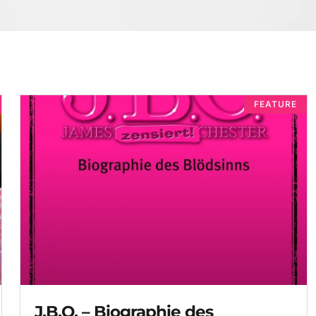
FEATURE
J.B.O. – Biographie des