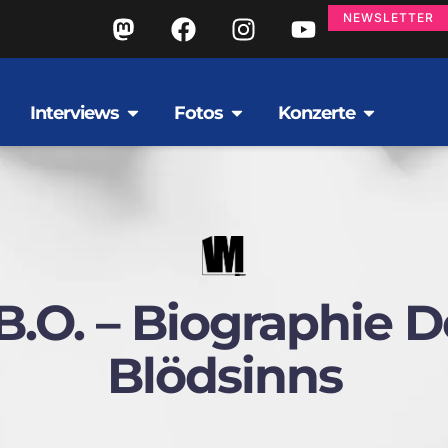
NEWSLETTER
Interviews
Fotos
Konzerte
.b.o. – Biographie D
Blödsinns