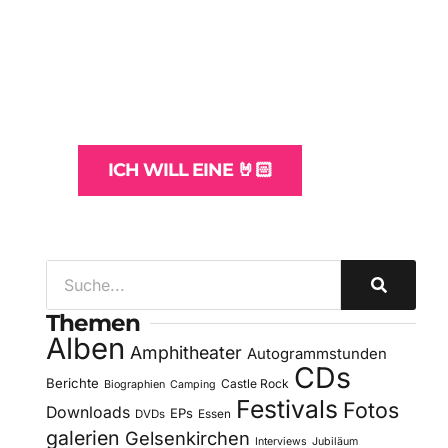
WordPress-
Websites
und -Hosting
für Bands
ICH WILL EINE 🤘🏻
Themen
Alben
Amphitheater
Autogrammstunden
CDs
Berichte
Castle Rock
Biographien
Camping
Festivals
Fotos
Downloads
EPs
DVDs
Essen
galerien
Gelsenkirchen
Interviews
Jubiläum