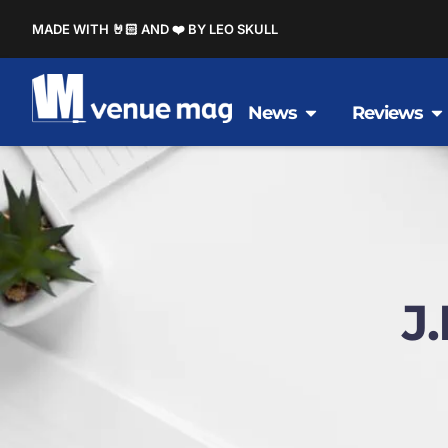
MADE WITH 🤘🏻 AND ❤️ BY LEO SKULL
News
Reviews
J