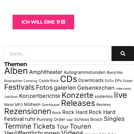
für Bands
ICH WILL EINE 🤘🏻
Themen
Alben
Amphitheater
Autogrammstunden
Berichte
CDs
Downloads
EPs
Castle Rock
DVDs
Essen
Biographien
Camping
Festivals
Fotos
galerien
Gelsenkirchen
Interviews
live
Konzerte
Konzertberichte
kostenlos
Jubiläum
Releases
Mülheim
Metal
MP3
Reviews
Oberhausen
Rezensionen
Rock Hard
Rock Hard
Rock
Singles
Festival
ruhr
Running Order
Schloss Broich
saar
Termine
Tickets
Touren
Tour
Videos
Veröffentlichungen