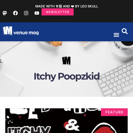
MADE WITH 🤘🏻 AND ❤️ BY LEO SKULL
NEWSLETTER
Itchy Poopzkid
FEATURE