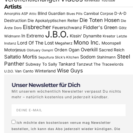
YouTube
Vorverkauf
Artists
Blind Guardian
D-A-D
Amorphis
Cannibal Corpse
ASP
Attic
Blues Pills
Die Toten Hosen
Destruction
Die Apokalyptischen Reiter
Die
Eisbrecher
Fiddler's Green
Feuerschwanz
Götz
Ärzte
Doro
J.B.O.
In Extremo
Kissin' Dynamite
Widmann
Kreator
Letzte
Mono Inc.
Lord Of The Lost
Moonspell
Megaherz
Instanz
Overkill
Motorjesus
Orden Ogan
Sacred Reich
Obituary
Oomph!
Steel
Saltatio Mortis
Sodom
Stahlmann
Sepultura
Slick's Kitchen
Panther
Tankard
Subway To Sally
Tanzwut
The Traceelords
Wise Guys
Winterland
Van Canto
U.D.O.
Unser Newsletter für Dich
Mit unserem wöchentlich Newsletter verpasst Du nichts
mehr – natürlich kostenlos und jederzeit kündbar.
Ich möchte den kostenlosen venue mag Newsletter
bestellen, ich kann das Abo jederzeit wieder kündigen. Die