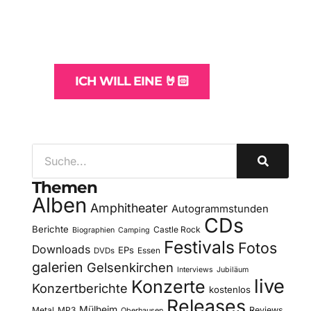
und -Hosting
für Bands
ICH WILL EINE 🤘🏻
Themen
Alben
Amphitheater
Autogrammstunden
CDs
Berichte
Castle Rock
Biographien
Camping
Festivals
Fotos
Downloads
EPs
DVDs
Essen
galerien
Gelsenkirchen
Interviews
Jubiläum
live
Konzerte
Konzertberichte
kostenlos
Releases
Mülheim
Metal
MP3
Reviews
Oberhausen