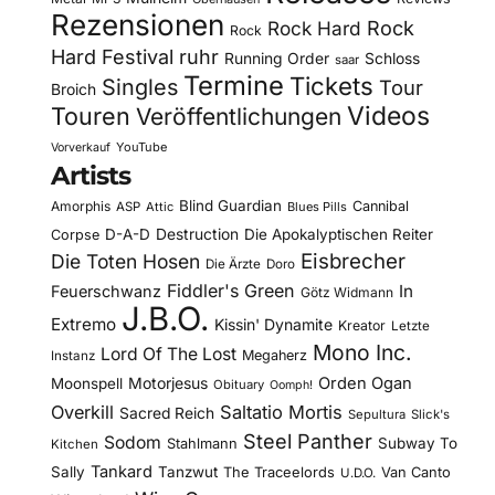
Rezensionen
Rock Hard
Rock
Rock
Hard Festival
ruhr
Running Order
Schloss
saar
Termine
Tickets
Singles
Tour
Broich
Videos
Touren
Veröffentlichungen
YouTube
Vorverkauf
Artists
Blind Guardian
Amorphis
Cannibal
ASP
Attic
Blues Pills
D-A-D
Destruction
Die Apokalyptischen Reiter
Corpse
Eisbrecher
Die Toten Hosen
Die Ärzte
Doro
Fiddler's Green
In
Feuerschwanz
Götz Widmann
J.B.O.
Extremo
Kissin' Dynamite
Kreator
Letzte
Mono Inc.
Lord Of The Lost
Megaherz
Instanz
Motorjesus
Orden Ogan
Moonspell
Obituary
Oomph!
Overkill
Saltatio Mortis
Sacred Reich
Sepultura
Slick's
Steel Panther
Sodom
Subway To
Stahlmann
Kitchen
Tankard
Sally
Tanzwut
The Traceelords
Van Canto
U.D.O.