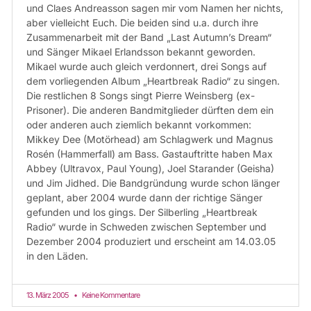
und Claes Andreasson sagen mir vom Namen her nichts,
aber vielleicht Euch. Die beiden sind u.a. durch ihre
Zusammenarbeit mit der Band „Last Autumn’s Dream“
und Sänger Mikael Erlandsson bekannt geworden.
Mikael wurde auch gleich verdonnert, drei Songs auf
dem vorliegenden Album „Heartbreak Radio“ zu singen.
Die restlichen 8 Songs singt Pierre Weinsberg (ex-
Prisoner). Die anderen Bandmitglieder dürften dem ein
oder anderen auch ziemlich bekannt vorkommen:
Mikkey Dee (Motörhead) am Schlagwerk und Magnus
Rosén (Hammerfall) am Bass. Gastauftritte haben Max
Abbey (Ultravox, Paul Young), Joel Starander (Geisha)
und Jim Jidhed. Die Bandgründung wurde schon länger
geplant, aber 2004 wurde dann der richtige Sänger
gefunden und los gings. Der Silberling „Heartbreak
Radio“ wurde in Schweden zwischen September und
Dezember 2004 produziert und erscheint am 14.03.05
in den Läden.
13. März 2005
Keine Kommentare