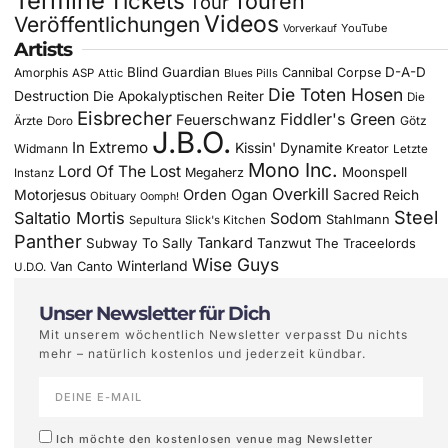
Termine
Tickets
Touren
Tour
Videos
Veröffentlichungen
YouTube
Vorverkauf
Artists
Blind Guardian
D-A-D
Amorphis
Cannibal Corpse
ASP
Attic
Blues Pills
Die Toten Hosen
Destruction
Die Apokalyptischen Reiter
Die
Eisbrecher
Fiddler's Green
Feuerschwanz
Götz
Ärzte
Doro
J.B.O.
In Extremo
Kissin' Dynamite
Widmann
Kreator
Letzte
Mono Inc.
Lord Of The Lost
Moonspell
Megaherz
Instanz
Overkill
Motorjesus
Orden Ogan
Sacred Reich
Obituary
Oomph!
Steel
Saltatio Mortis
Sodom
Stahlmann
Sepultura
Slick's Kitchen
Panther
Tankard
Subway To Sally
Tanzwut
The Traceelords
Wise Guys
Winterland
Van Canto
U.D.O.
Unser Newsletter für Dich
Mit unserem wöchentlich Newsletter verpasst Du nichts
mehr – natürlich kostenlos und jederzeit kündbar.
Ich möchte den kostenlosen venue mag Newsletter