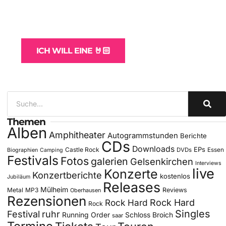
WordPress-Websites
und -Hosting
für Bands
ICH WILL EINE 🤘🏻
Themen
Alben
Amphitheater
Autogrammstunden
Berichte
CDs
Downloads
EPs
Castle Rock
DVDs
Essen
Biographien
Camping
Festivals
Fotos
galerien
Gelsenkirchen
Interviews
live
Konzerte
Konzertberichte
kostenlos
Jubiläum
Releases
Mülheim
Metal
MP3
Reviews
Oberhausen
Rezensionen
Rock Hard
Rock Hard
Rock
Singles
Festival
ruhr
Running Order
Schloss Broich
saar