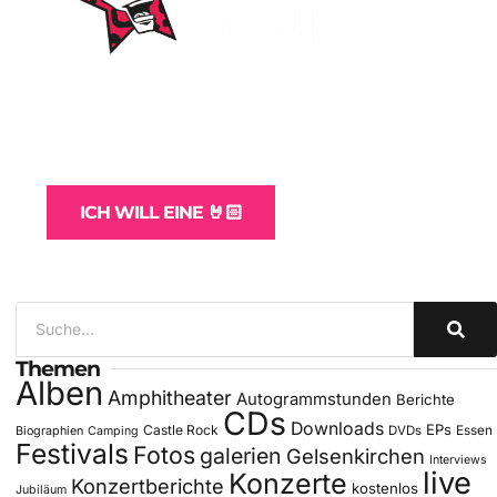
WordPress-Websites
und -Hosting
für Bands
ICH WILL EINE 🤘🏻
Themen
Alben
Amphitheater
Autogrammstunden
Berichte
CDs
Downloads
EPs
Castle Rock
DVDs
Essen
Biographien
Camping
Festivals
Fotos
galerien
Gelsenkirchen
Interviews
live
Konzerte
Konzertberichte
kostenlos
Jubiläum