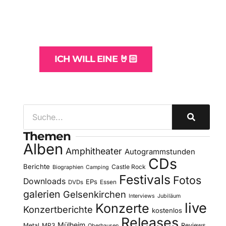
und -Hosting
für Bands
ICH WILL EINE 🤘🏻
Themen
Alben
Amphitheater
Autogrammstunden
CDs
Berichte
Castle Rock
Biographien
Camping
Festivals
Fotos
Downloads
EPs
DVDs
Essen
galerien
Gelsenkirchen
Interviews
Jubiläum
live
Konzerte
Konzertberichte
kostenlos
Releases
Mülheim
Metal
MP3
Reviews
Oberhausen