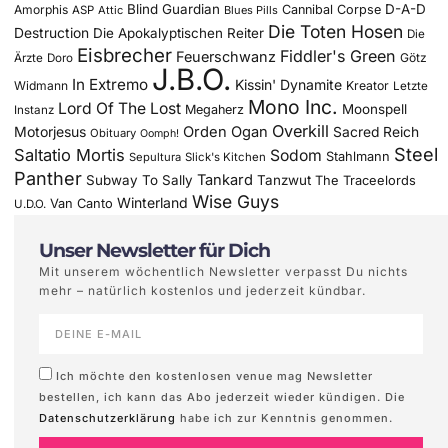
Blind Guardian
D-A-D
Amorphis
Cannibal Corpse
ASP
Attic
Blues Pills
Die Toten Hosen
Destruction
Die Apokalyptischen Reiter
Die
Eisbrecher
Fiddler's Green
Feuerschwanz
Götz
Ärzte
Doro
J.B.O.
In Extremo
Kissin' Dynamite
Widmann
Kreator
Letzte
Mono Inc.
Lord Of The Lost
Moonspell
Megaherz
Instanz
Overkill
Motorjesus
Orden Ogan
Sacred Reich
Obituary
Oomph!
Steel
Saltatio Mortis
Sodom
Stahlmann
Sepultura
Slick's Kitchen
Panther
Tankard
Subway To Sally
Tanzwut
The Traceelords
Wise Guys
Winterland
Van Canto
U.D.O.
Unser Newsletter für Dich
Mit unserem wöchentlich Newsletter verpasst Du nichts
mehr – natürlich kostenlos und jederzeit kündbar.
Ich möchte den kostenlosen venue mag Newsletter
bestellen, ich kann das Abo jederzeit wieder kündigen. Die
Datenschutzerklärung
habe ich zur Kenntnis genommen.