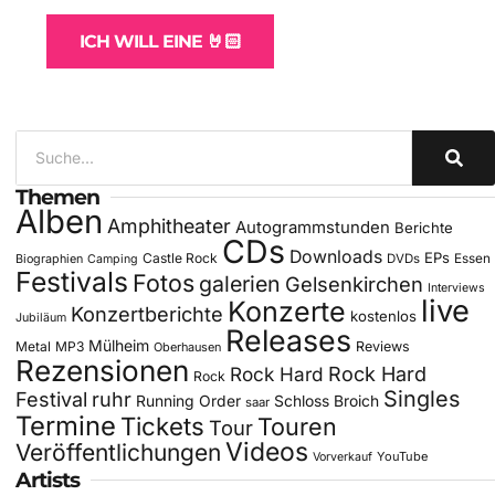
ICH WILL EINE 🤘🏻
Themen
Alben
Amphitheater
Autogrammstunden
Berichte
CDs
Downloads
EPs
Castle Rock
DVDs
Essen
Biographien
Camping
Festivals
Fotos
galerien
Gelsenkirchen
Interviews
live
Konzerte
Konzertberichte
kostenlos
Jubiläum
Releases
Mülheim
Metal
MP3
Reviews
Oberhausen
Rezensionen
Rock Hard
Rock Hard
Rock
Singles
Festival
ruhr
Running Order
Schloss Broich
saar
Termine
Tickets
Touren
Tour
Videos
Veröffentlichungen
YouTube
Vorverkauf
Artists