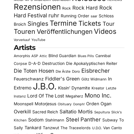
Rezensionen
Rock Hard
Rock
Rock
Hard Festival
ruhr
Running Order
Schloss
saar
Termine
Tickets
Singles
Tour
Broich
Videos
Touren
Veröffentlichungen
YouTube
Vorverkauf
Artists
Blind Guardian
Amorphis
Cannibal
ASP
Attic
Blues Pills
D-A-D
Destruction
Die Apokalyptischen Reiter
Corpse
Eisbrecher
Die Toten Hosen
Die Ärzte
Doro
Fiddler's Green
In
Feuerschwanz
Götz Widmann
J.B.O.
Extremo
Kissin' Dynamite
Kreator
Letzte
Mono Inc.
Lord Of The Lost
Megaherz
Instanz
Motorjesus
Orden Ogan
Moonspell
Obituary
Oomph!
Overkill
Saltatio Mortis
Sacred Reich
Sepultura
Slick's
Steel Panther
Sodom
Subway To
Stahlmann
Kitchen
Tankard
Sally
Tanzwut
The Traceelords
Van Canto
U.D.O.