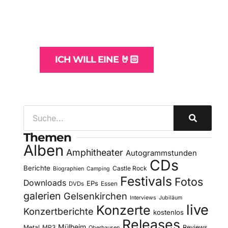
und -Hosting
für Bands
ICH WILL EINE 🤘🏻
Themen
Alben
Amphitheater
Autogrammstunden
CDs
Berichte
Castle Rock
Biographien
Camping
Festivals
Fotos
Downloads
EPs
DVDs
Essen
galerien
Gelsenkirchen
Interviews
Jubiläum
live
Konzerte
Konzertberichte
kostenlos
Releases
Mülheim
Metal
MP3
Reviews
Oberhausen