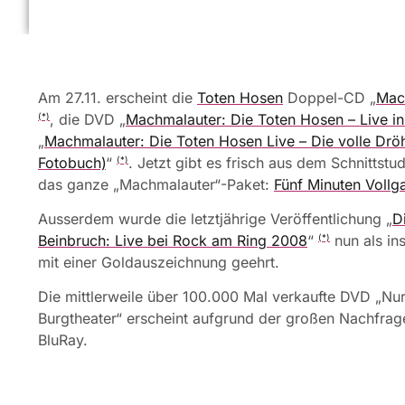
Am 27.11. erscheint die
Toten Hosen
Doppel-CD „
Mac
, die DVD „
Machmalauter: Die Toten Hosen – Live in 
(*)
„
Machmalauter: Die Toten Hosen Live – Die volle Dr
Fotobuch)
“
. Jetzt gibt es frisch aus dem Schnittst
(*)
das ganze „Machmalauter“-Paket:
Fünf Minuten Vollga
Ausserdem wurde die letztjährige Veröffentlichung „
D
Beinbruch: Live bei Rock am Ring 2008
“
nun als in
(*)
mit einer Goldauszeichnung geehrt.
Die mittlerweile über 100.000 Mal verkaufte DVD „N
Burgtheater“ erscheint aufgrund der großen Nachfrag
BluRay.