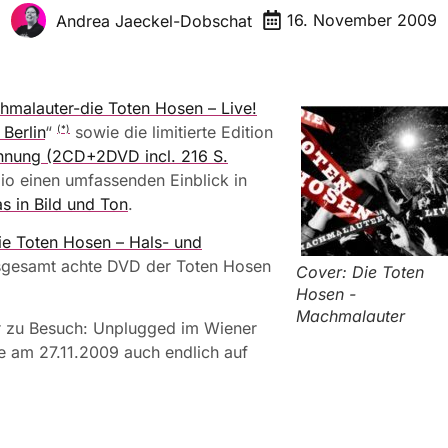
16. November 2009
Andrea Jaeckel-Dobschat
hmalauter-die Toten Hosen – Live!
Berlin
“
sowie die limitierte Edition
(*)
öhnung (2CD+2DVD incl. 216 S.
udio einen umfassenden Einblick in
s in Bild und Ton
.
ie Toten Hosen – Hals- und
sgesamt achte DVD der Toten Hosen
Cover: Die Toten
Hosen -
Machmalauter
ur zu Besuch: Unplugged im Wiener
e am 27.11.2009 auch endlich auf