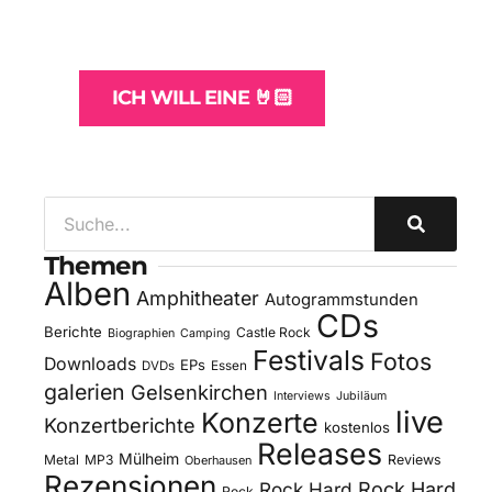
und -Hosting
für Bands
ICH WILL EINE 🤘🏻
Themen
Alben
Amphitheater
Autogrammstunden
CDs
Berichte
Castle Rock
Biographien
Camping
Festivals
Fotos
Downloads
EPs
DVDs
Essen
galerien
Gelsenkirchen
Interviews
Jubiläum
live
Konzerte
Konzertberichte
kostenlos
Releases
Mülheim
Metal
MP3
Reviews
Oberhausen
Rezensionen
Rock Hard
Rock Hard
Rock