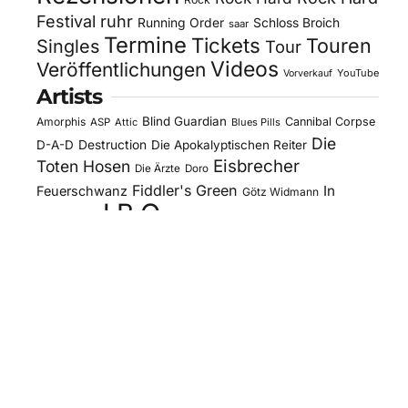
Festival
ruhr
Running Order
Schloss Broich
saar
Termine
Tickets
Touren
Singles
Tour
Videos
Veröffentlichungen
YouTube
Vorverkauf
Artists
Blind Guardian
Amorphis
Cannibal Corpse
ASP
Attic
Blues Pills
Die
D-A-D
Destruction
Die Apokalyptischen Reiter
Eisbrecher
Toten Hosen
Die Ärzte
Doro
Fiddler's Green
In
Feuerschwanz
Götz Widmann
J.B.O.
Extremo
Kissin' Dynamite
Kreator
Letzte
Mono Inc.
Lord Of The Lost
Megaherz
Instanz
Motorjesus
Orden Ogan
Moonspell
Obituary
Oomph!
Overkill
Saltatio Mortis
Sacred Reich
Sepultura
Slick's
Steel Panther
Sodom
Subway To
Stahlmann
Kitchen
Tankard
Sally
Tanzwut
The Traceelords
Van Canto
U.D.O.
Wise Guys
Winterland