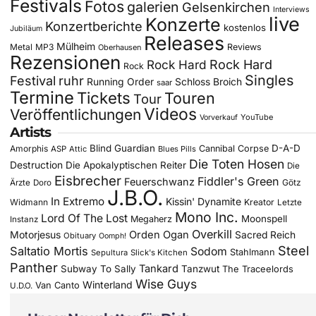
Festivals
Fotos
galerien
Gelsenkirchen
Interviews
live
Konzerte
Konzertberichte
kostenlos
Jubiläum
Releases
Mülheim
Metal
MP3
Reviews
Oberhausen
Rezensionen
Rock Hard
Rock Hard
Rock
Singles
Festival
ruhr
Running Order
Schloss Broich
saar
Termine
Tickets
Touren
Tour
Videos
Veröffentlichungen
YouTube
Vorverkauf
Artists
Blind Guardian
D-A-D
Amorphis
Cannibal Corpse
ASP
Attic
Blues Pills
Die Toten Hosen
Destruction
Die Apokalyptischen Reiter
Die
Eisbrecher
Fiddler's Green
Feuerschwanz
Götz
Ärzte
Doro
J.B.O.
In Extremo
Kissin' Dynamite
Widmann
Kreator
Letzte
Mono Inc.
Lord Of The Lost
Moonspell
Megaherz
Instanz
Overkill
Motorjesus
Orden Ogan
Sacred Reich
Obituary
Oomph!
Steel
Saltatio Mortis
Sodom
Stahlmann
Sepultura
Slick's Kitchen
Panther
Tankard
Subway To Sally
Tanzwut
The Traceelords
Wise Guys
Winterland
Van Canto
U.D.O.