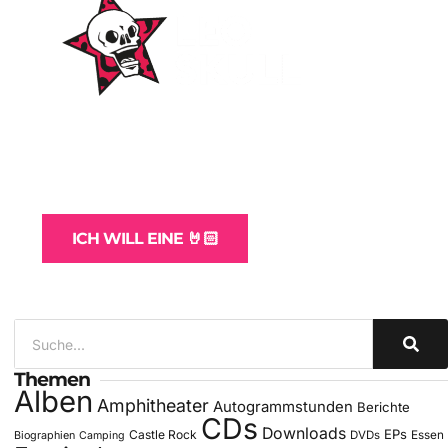
WordPress-Websites
und -Hosting
für Bands
ICH WILL EINE 🤘🏻
Themen
Alben
Amphitheater
Autogrammstunden
Berichte
CDs
Downloads
EPs
Castle Rock
DVDs
Essen
Biographien
Camping