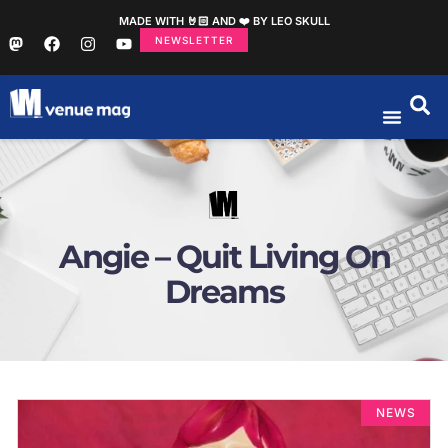
MADE WITH 🤘🏻 AND ❤️ BY LEO SKULL
NEWSLETTER
Angie – Quit Living On
Dreams
NEWS