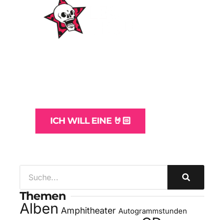
WordPress-Websites
und -Hosting
für Bands
ICH WILL EINE 🤘🏻
Themen
Alben
Amphitheater
Autogrammstunden