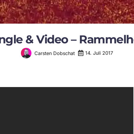
ngle & Video – Rammelho
14. Juli 2017
Carsten Dobschat