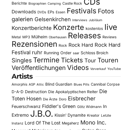
CDs
Berichte
Castle Rock
Biographien
Camping
Festivals
Fotos
Downloads
EPs
DVDs
Essen
galerien
Gelsenkirchen
Interviews
Jubiläum
live
Konzerte
Konzertberichte
kostenlos
Releases
Mülheim
Metal
MP3
Reviews
Oberhausen
Rezensionen
Rock Hard
Rock Hard
Rock
Festival
ruhr
Running Order
Schloss Broich
saar
Termine
Tickets
Touren
Singles
Tour
Videos
Veröffentlichungen
YouTube
Vorverkauf
Artists
Blind Guardian
Amorphis
Cannibal Corpse
ASP
Attic
Blues Pills
Die
D-A-D
Destruction
Die Apokalyptischen Reiter
Eisbrecher
Toten Hosen
Die Ärzte
Doro
Fiddler's Green
In
Feuerschwanz
Götz Widmann
J.B.O.
Extremo
Kissin' Dynamite
Kreator
Letzte
Mono Inc.
Lord Of The Lost
Megaherz
Instanz