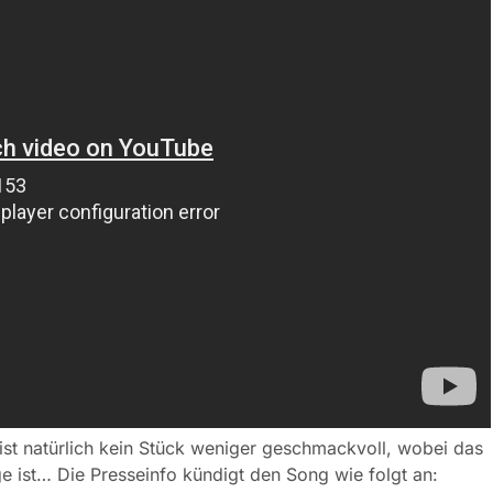
 ist natürlich kein Stück weniger geschmackvoll, wobei das
 ist… Die Presseinfo kündigt den Song wie folgt an: