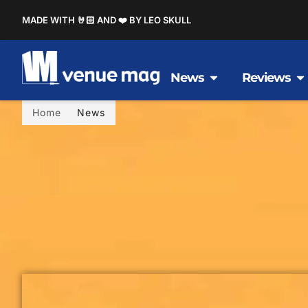
MADE WITH 🤘🏻 AND ❤️ BY LEO SKULL
News
Reviews
Home
News