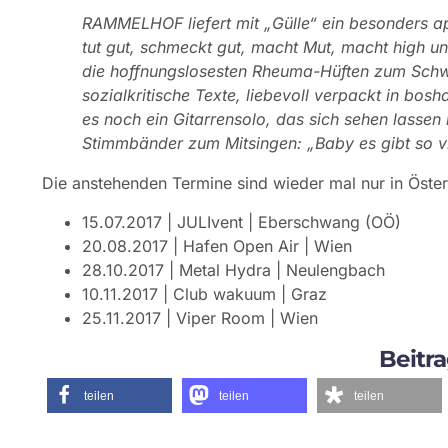
RAMMELHOF liefert mit „Gülle“ ein besonders ap
tut gut, schmeckt gut, macht Mut, macht high und
die hoffnungslosesten Rheuma-Hüften zum Schwi
sozialkritische Texte, liebevoll verpackt in bo
es noch ein Gitarrensolo, das sich sehen lassen 
Stimmbänder zum Mitsingen: „Baby es gibt so viel
Die anstehenden Termine sind wieder mal nur in Österr
15.07.2017 | JULIvent | Eberschwang (OÖ)
20.08.2017 | Hafen Open Air | Wien
28.10.2017 | Metal Hydra | Neulengbach
10.11.2017 | Club wakuum | Graz
25.11.2017 | Viper Room | Wien
Beitra
teilen
teilen
teilen