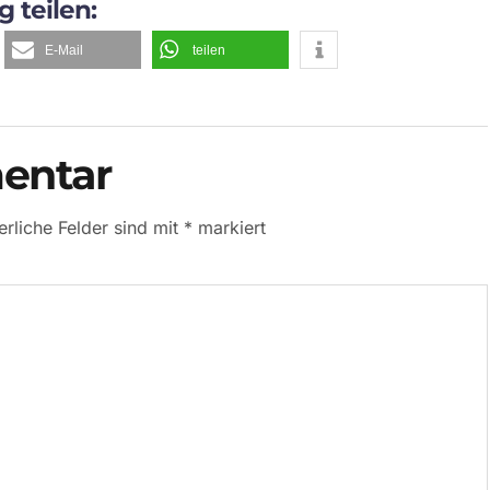
g teilen:
E-Mail
teilen
entar
erliche Felder sind mit
*
markiert