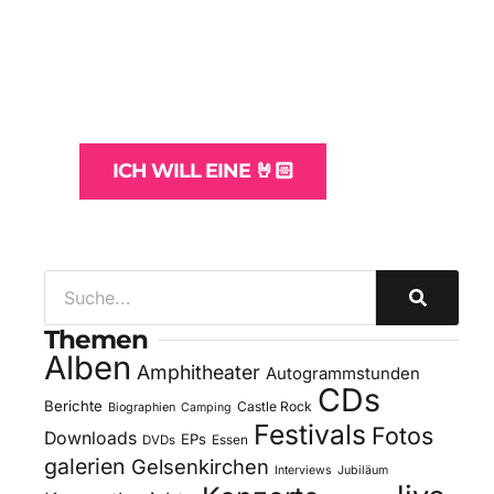
WordPress-Websites
und -Hosting
für Bands
ICH WILL EINE 🤘🏻
Themen
Alben
Amphitheater
Autogrammstunden
CDs
Berichte
Castle Rock
Biographien
Camping
Festivals
Fotos
Downloads
EPs
DVDs
Essen
galerien
Gelsenkirchen
Interviews
Jubiläum