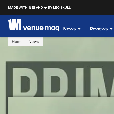
MADE WITH 🤘🏻 AND ❤️ BY LEO SKULL
News
Reviews
Home
News