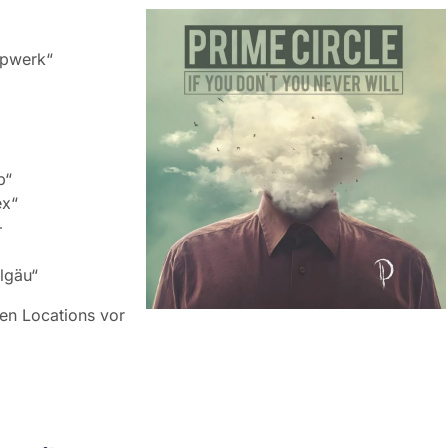
mpwerk“
b“
ex“
—
lgäu“
en Locations vor