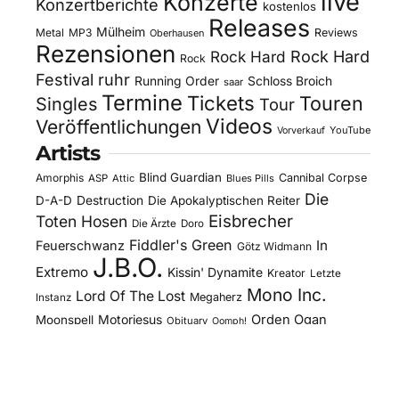
live
Konzerte
Konzertberichte
kostenlos
Releases
Mülheim
Metal
MP3
Reviews
Oberhausen
Rezensionen
Rock Hard
Rock Hard
Rock
Festival
ruhr
Running Order
Schloss Broich
saar
Termine
Tickets
Touren
Singles
Tour
Videos
Veröffentlichungen
YouTube
Vorverkauf
Artists
Blind Guardian
Amorphis
Cannibal Corpse
ASP
Attic
Blues Pills
Die
D-A-D
Destruction
Die Apokalyptischen Reiter
Eisbrecher
Toten Hosen
Die Ärzte
Doro
Fiddler's Green
In
Feuerschwanz
Götz Widmann
J.B.O.
Extremo
Kissin' Dynamite
Kreator
Letzte
Mono Inc.
Lord Of The Lost
Megaherz
Instanz
Motorjesus
Orden Ogan
Moonspell
Obituary
Oomph!
Overkill
Saltatio Mortis
Sacred Reich
Sepultura
Slick's
Steel Panther
Sodom
Subway To
Stahlmann
Kitchen
Tankard
Sally
Tanzwut
The Traceelords
Van Canto
U.D.O.