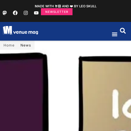
MADE WITH 🤘🏻 AND ❤️ BY LEO SKULL
NEWSLETTER
Home
News